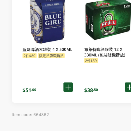
藍妹啤酒大罐裝 4 X 500ML
布萊特啤酒罐裝 12 X
330ML (包裝隨機發放)
2件$80
指定品牌送贈品
2件$59
$51
$38
.00
.50
Item code: 664862