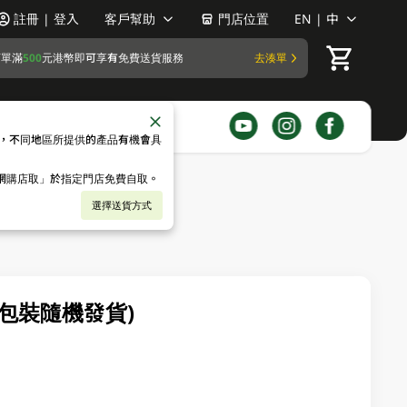
註冊 | 登入
客戶幫助
門店位置
EN | 中
訂單滿
500
元港幣即可享有免費送貨服務
去湊單
，不同地區所提供的產品有機會具
「網購店取」於指定門店免費自取。
選擇送貨方式
新舊包裝隨機發貨)