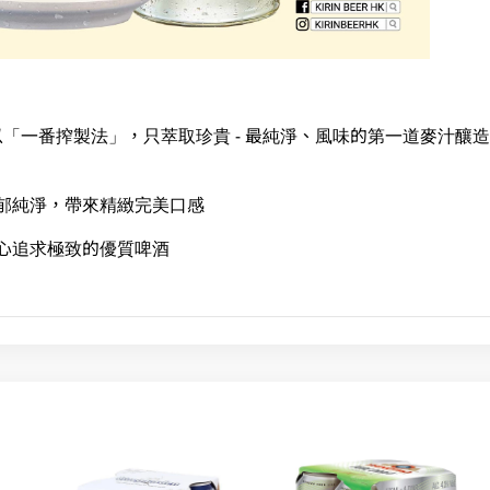
持以「一番搾製法」，只萃取珍貴 - 最純淨、風味的第一道麥汁釀
郁純淨，帶來精緻完美口感
心追求極致的優質啤酒