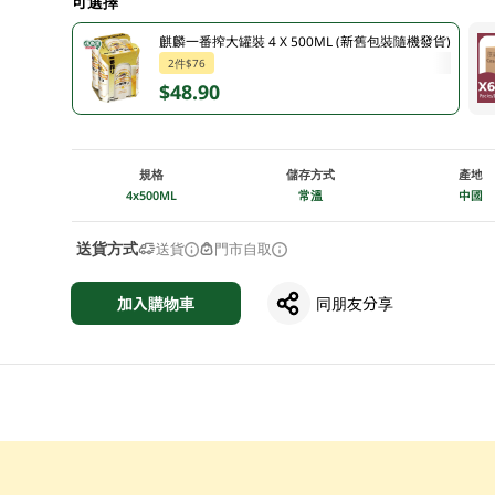
可選擇
麒麟一番搾大罐裝 4 X 500ML (新舊包裝隨機發貨)
2件$76
$48.90
規格
儲存方式
產地
4x500ML
常溫
中國
送貨方式
送貨
門市自取
加入購物車
同朋友分享