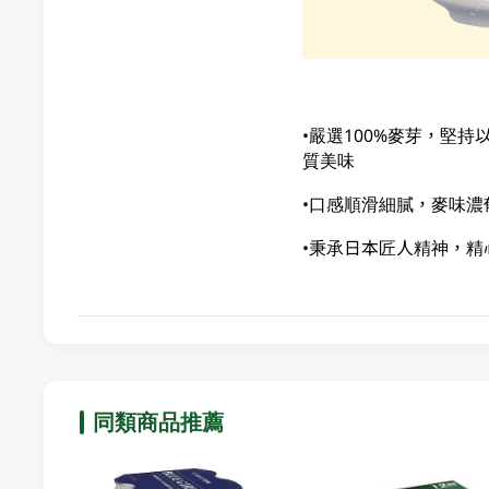
•嚴選100%麥芽，堅
質美味
•口感順滑細膩，麥味濃
•秉承日本匠人精神，精
同類商品推薦