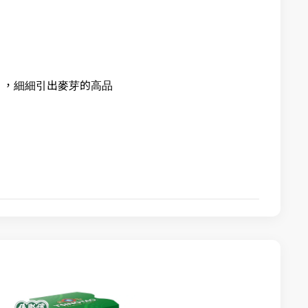
造 ，細細引出麥芽的高品