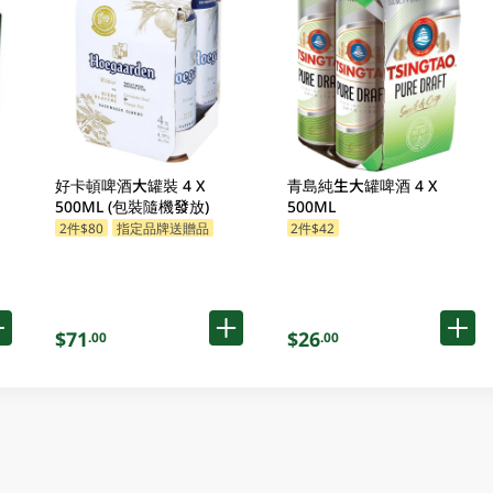
好卡頓啤酒大罐裝 4 X
青島純生大罐啤酒 4 X
500ML (包裝隨機發放)
500ML
2件$80
指定品牌送贈品
2件$42
$71
$26
.00
.00