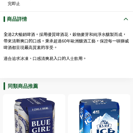
完即止
商品詳情
全港2大暢銷啤酒。採用優質啤酒花，穀物麥芽和純淨水釀製而成，
帶來清新爽口的口感。秉承超過60年歐洲釀酒工藝，保證每一啖獅威
啤酒都呈現最高質素的享受。
適合追求冰凍、口感清爽易入口的人士飲用。
同類商品推薦