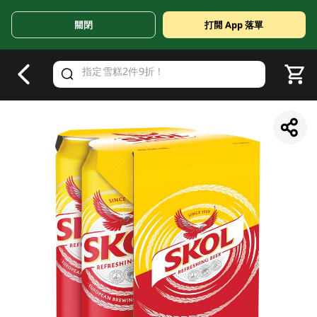
關閉
打開 App 落單
V
alid Until 30 June 2026