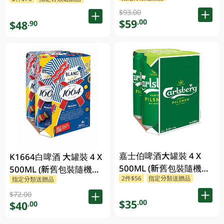
貨)
$93.00
$59
.00
$48
.90
嘉士伯啤酒大罐裝 4 X
K1664白啤酒 大罐裝 4 X
500ML (新舊包裝隨機發
500ML (新舊包裝隨機發
2件$56
指定分類送贈品
貨)
指定分類送贈品
貨)
$72.00
$35
.00
$40
.00