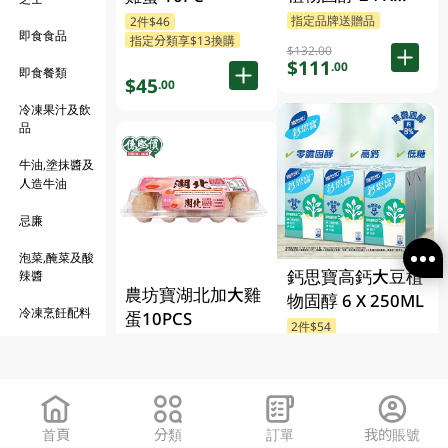
250ML
指定品牌送贈品
2件$46
即食食品
指定分類享$13換購
$132.00
$111
.00
即食餐類
$45
.00
冷凍果汁及飲
品
牛油,塗抹醬及
人造牛油
忌廉
泡菜,醃菜及酸
鈣思寶高鈣大豆植
辣醬
農坊寶湖北加大雞
物固醇 6 X 250ML
冷凍烹飪配料
蛋10PCS
2件$54
2件$30
指定品牌送贈品
冷凍甜品
指定分類享$13換購
$33
火鍋配料
.00
$25
.00
橄欖, 冷凍沾醬
首頁
分類
訂單
我的賬號
及醬料