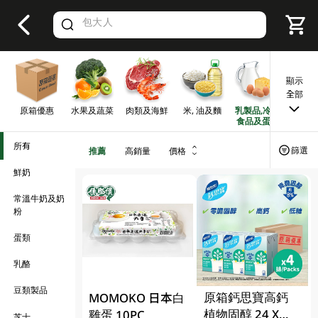
V
alid Until 30 June 2026
顯示
全部
原箱優惠
水果及蔬菜
肉類及海鮮
米, 油及麵
乳製品,冷凍
早餐及
食品及蛋類
所有
篩選
推薦
高銷量
價格
鮮奶
常溫牛奶及奶
粉
蛋類
乳酪
豆類製品
原箱鈣思寶高鈣
MOMOKO 日本白
植物固醇 24 X
雞蛋 10PC
芝士