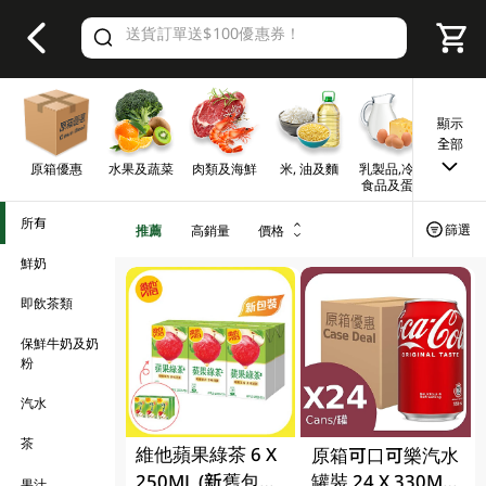
V
alid Until 30 June 2026
顯示
全部
原箱優惠
水果及蔬菜
肉類及海鮮
米, 油及麵
乳製品,冷凍
早餐及
食品及蛋類
所有
篩選
推薦
高銷量
價格
鮮奶
即飲茶類
保鮮牛奶及奶
粉
汽水
茶
維他蘋果綠茶 6 X
原箱可口可樂汽水
250ML (新舊包裝
罐裝 24 X 330ML
果汁