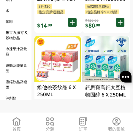
隨機發貨)
(包裝隨機發送)
3件$30
滿$299享89折
水
指定品牌送贈品
指定品牌享$20換購
$120.00
咖啡
$14
$80
.00
.00
朱古力,麥芽及
穀物飲品
冷凍果汁及飲
品
運動及能量飲
品
濃縮飲品及糖
維他桃茶飲品 6 X
鈣思寶高鈣大豆植
漿
250ML
物固醇 6 X 250ML
沖劑類
3件$30
2件$54
指定品牌送贈品
指定品牌送贈品
$14
$33
.00
.00
首頁
分類
訂單
我的賬號