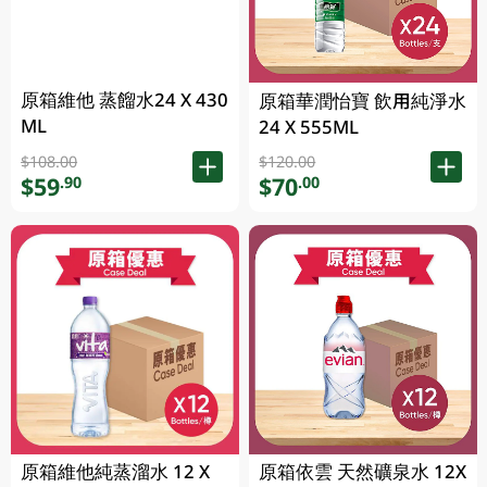
原箱維他 蒸餾水24 X 430
原箱華潤怡寶 飲用純淨水
ML
24 X 555ML
$108.00
$120.00
$59
$70
.90
.00
原箱維他純蒸溜水 12 X
原箱依雲 天然礦泉水 12X