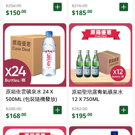
$204.00
$216.00
$150
$185
.00
.00
原箱依雲礦泉水 24 X
原箱聖培露有氣礦泉水
500ML (包裝隨機發放)
12 X 750ML
$288.00
$282.00
$168
$195
.00
.00