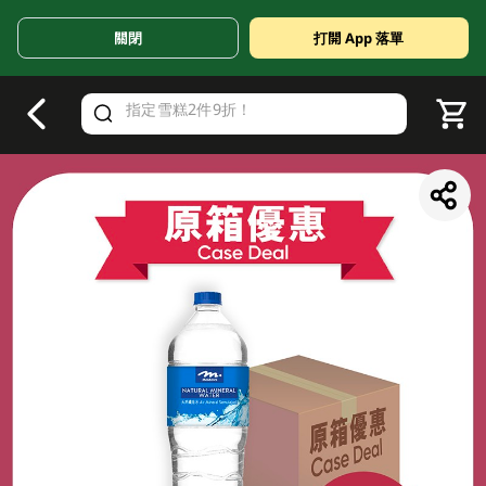
關閉
打開 App 落單
V
alid Until 30 June 2026