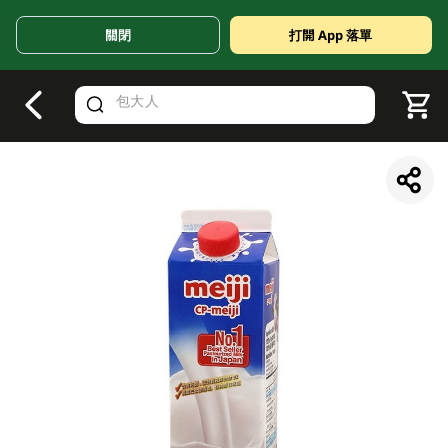
關閉
打開 App 落單
V
alid Until 30 June 2026