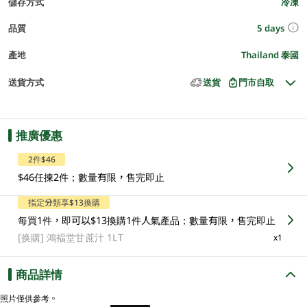
儲存方式
冷凍
5 days
品質
產地
Thailand 泰國
送貨方式
送貨
門市自取
推廣優惠
2件$46
$46任揀2件；數量有限，售完即止
指定分類享$13換購
每買1件，即可以$13換購1件人氣產品；數量有限，售完即止
[换購]
鴻褔堂甘蔗汁 1LT
x1
商品詳情
照片僅供參考。