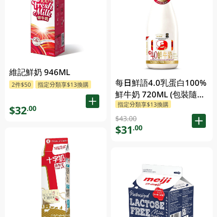
維記鮮奶 946ML
每日鮮語4.0乳蛋白100%
2件$50
指定分類享$13換購
鮮牛奶 720ML (包裝隨機
指定分類享$13換購
發送)
$32
.00
$43.00
$31
.00