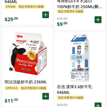
每日鮮語3.6 乳蛋白
946ML
100%鮮牛奶 250ML(新
2件$48
指定分類享$13換購
指定分類享$13換購
舊包裝隨機發貨)
$29
.00
$16.50
$9
.00
明治頂級鮮牛奶 236ML
谷池 濃厚3.6鮮牛乳
2件$16.5
指定分類享$13換購
946ML
指定分類享$13換購
$11
.50
$40.00