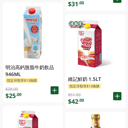
$31
.00
明治高鈣脫脂牛奶飲品
946ML
維記鮮奶 1.5LT
指定分類享$13換購
指定分類享$13換購
$28.00
$25
.00
$51.00
$42
.00