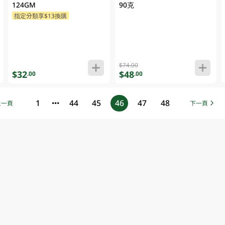
124GM
90克
指定分類享$13換購
$74.00
$32
$48
.00
.00
1
44
45
46
47
48
上一頁
下一頁