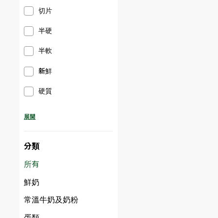
切片
半硬
半軟
新鮮
硬質
展開
分類
所有
鮮奶
常溫牛奶及奶粉
蛋類