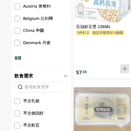
Austria 奧地利
Belgium 比利時
百福鮮豆漿 236ML
China 中國
3件$12
指定分類享$13換購
Denmark 丹麥
展開
$7
.50
飲食需求
不含乳糖
暫時缺貨
不含膽固醇
不含麩質