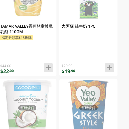
TAMAR VALLEY香蕉兒童希臘
大阿蘇 純牛奶 1PC
乳酪 110GM
指定分類享$13換購
$44.00
$29.90
$22
$19
.00
.90
暫時缺貨
暫時缺貨