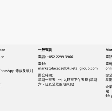
ace
一般查詢
Ma
ace
電話:
+852 2299 3966
電話
電郵:
電郵
marketplacecs@DFIretailgroup.com
onl
e WhatsApp 條款及細則
辦公時間:
辦公
星期一至五 上午九時至下午五時 (星期
星
六、日及公眾假期休息)
策
企
電
郵: