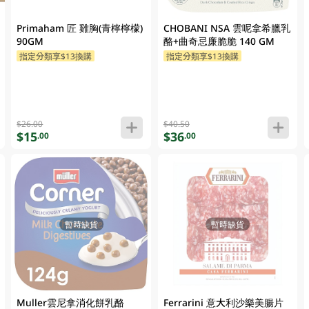
Primaham 匠 雞胸(青檸檸檬)
CHOBANI NSA 雲呢拿希臘乳
90GM
酪+曲奇忌廉脆脆 140 GM
指定分類享$13換購
指定分類享$13換購
$26.00
$40.50
$15
$36
.00
.00
暫時缺貨
暫時缺貨
Muller雲尼拿消化餅乳酪
Ferrarini 意大利沙樂美腸片