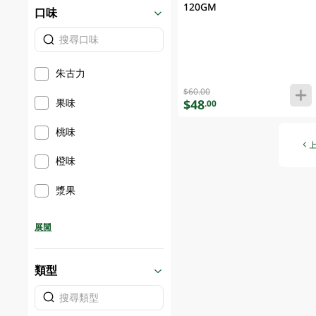
120GM
口味
朱古力
$60.00
果味
$48
.00
桃味
橙味
漿果
展開
類型