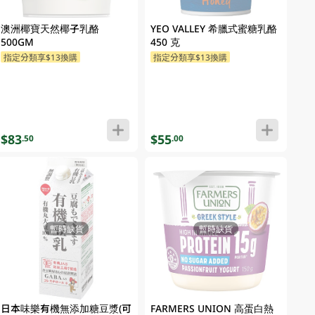
澳洲椰寶天然椰子乳酪
YEO VALLEY 希臘式蜜糖乳酪
500GM
450 克
指定分類享$13換購
指定分類享$13換購
$83
$55
.50
.00
暫時缺貨
暫時缺貨
日本味樂有機無添加糖豆漿(可
FARMERS UNION 高蛋白熱