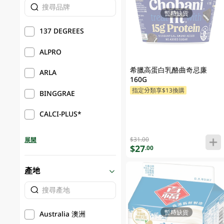
暫時缺貨
137 DEGREES
ALPRO
希臘高蛋白乳酪曲奇忌廉
ARLA
160G
指定分類享$13換購
BINGGRAE
CALCI-PLUS*
$31.00
展開
$27
.00
產地
暫時缺貨
Australia 澳洲