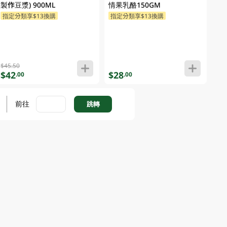
製作豆漿) 900ML
情果乳酪150GM
指定分類享$13換購
指定分類享$13換購
$45.50
$42
$28
.00
.00
前往
跳轉