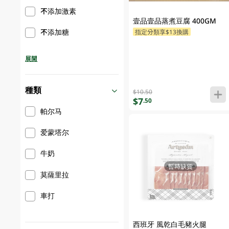
不添加激素
壹品壹品蒸煮豆腐 400GM
不添加糖
指定分類享$13換購
展開
種類
$10.50
$7
.50
帕尔马
爱蒙塔尔
牛奶
暫時缺貨
莫薩里拉
車打
西班牙 風乾白毛豬火腿