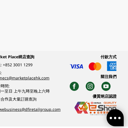
rket Place網店查詢
付款方式
:
+852 3001 1299
:
關注我們
inecs@marketplacehk.com
時間:
期一至日 上午九時至晚上六時
優質纲店認證
業合作及大量訂購查詢
webusiness@dfiretailgroup.com