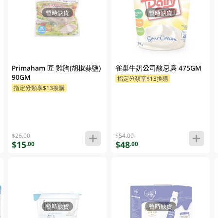
暫時缺貨
暫時缺貨
Primaham 匠 雞胸(胡椒蒜鹽)
雀巢牛奶公司酸忌廉 475GM
90GM
指定分類享$13換購
指定分類享$13換購
$26.00
$54.00
$15
$48
.00
.00
暫時缺貨
暫時缺貨