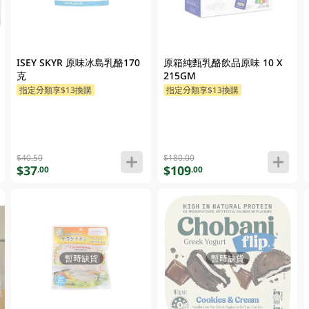
ISEY SKYR 原味冰島乳酪170
原箱純甄乳酪飲品原味 10 X
克
215GM
指定分類享$13換購
指定分類享$13換購
$40.50
$180.00
$37
$109
.00
.00
暫時缺貨
暫時缺貨