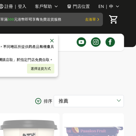
註冊 | 登入
客戶幫助
門店位置
EN | 中
訂單滿
500
元港幣即可享有免費送貨服務
去湊單
，不同地區所提供的產品有機會具
「網購店取」於指定門店免費自取。
選擇送貨方式
排序