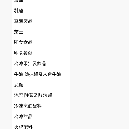
乳酪
豆類製品
芝士
即食食品
即食餐類
冷凍果汁及飲品
牛油,塗抹醬及人造牛油
忌廉
泡菜,醃菜及酸辣醬
冷凍烹飪配料
冷凍甜品
火鍋配料