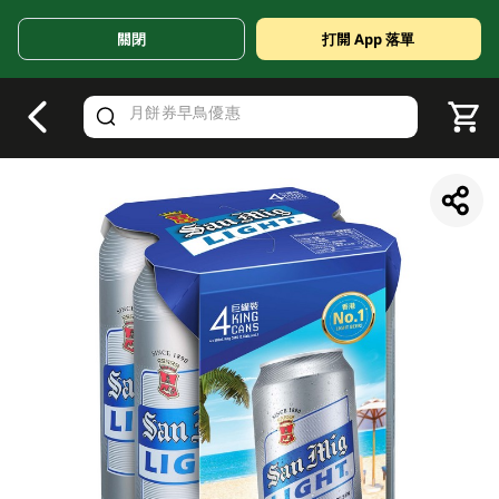
關閉
打開 App 落單
V
alid Until 30 June 2026