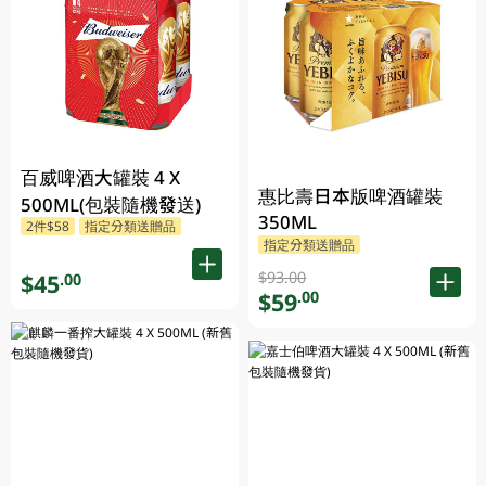
百威啤酒大罐裝 4 X
惠比壽日本版啤酒罐裝
500ML(包裝隨機發送)
350ML
2件$58
指定分類送贈品
指定分類送贈品
$93.00
$45
.00
$59
.00