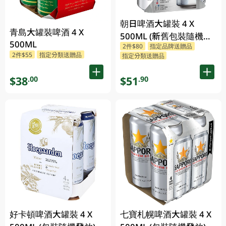
朝日啤酒大罐裝 4 X
青島大罐裝啤酒 4 X
500ML (新舊包裝隨機發
500ML
2件$80
指定品牌送贈品
貨)
2件$55
指定分類送贈品
指定分類送贈品
$38
$51
.00
.90
好卡頓啤酒大罐裝 4 X
七寶札幌啤酒大罐裝 4 X