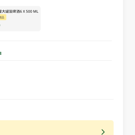
大罐裝啤酒6 X 500 ML
贈品
0
國