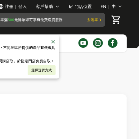
註冊 | 登入
客戶幫助
門店位置
EN | 中
訂單滿
500
元港幣即可享有免費送貨服務
去湊單
，不同地區所提供的產品有機會具
「網購店取」於指定門店免費自取。
選擇送貨方式