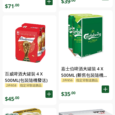
$39
.00
$71
.00
嘉士伯啤酒大罐裝 4 X
百威啤酒大罐裝 4 X
500ML (新舊包裝隨機發
500ML(包裝隨機發送)
2件$56
指定分類送贈品
貨)
2件$58
指定分類送贈品
$35
.00
$45
.00