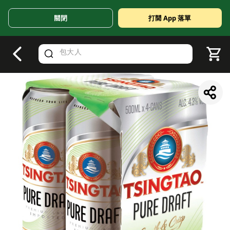
關閉
打開 App 落單
V
alid Until 30 June 2026