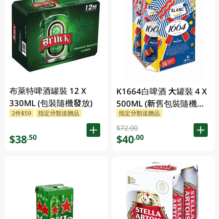
布萊特啤酒罐裝 12 X
K1664白啤酒 大罐裝 4 X
330ML (包裝隨機發放)
500ML (新舊包裝隨機發
2件$59
指定分類送贈品
指定分類送贈品
貨)
$72.00
$38
$40
.50
.00