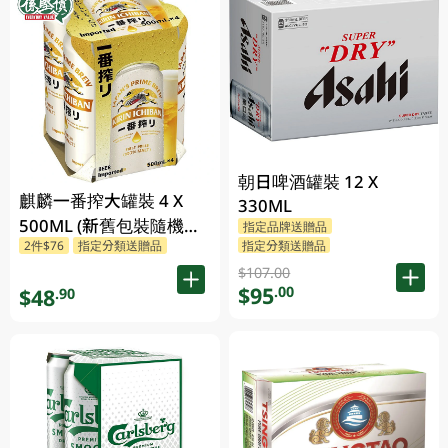
朝日啤酒罐裝 12 X
麒麟一番搾大罐裝 4 X
330ML
500ML (新舊包裝隨機發
指定品牌送贈品
指定分類送贈品
2件$76
指定分類送贈品
貨)
$107.00
$95
.00
$48
.90