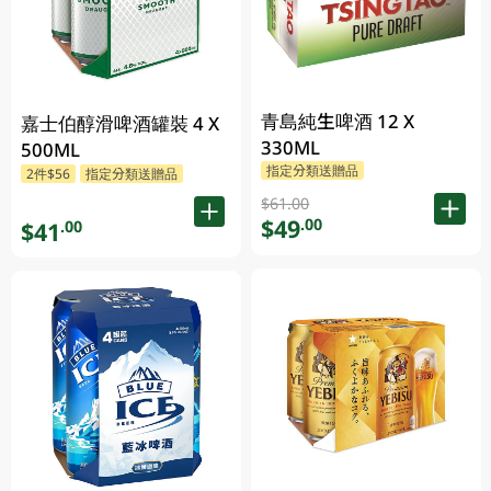
青島純生啤酒 12 X
嘉士伯醇滑啤酒罐裝 4 X
330ML
500ML
指定分類送贈品
2件$56
指定分類送贈品
$61.00
$49
.00
$41
.00