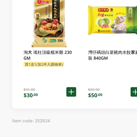
淘大 瑤柱頂級糯米雞 230
灣仔碼頭白菜豬肉水餃家
GM
裝 840GM
買1送1(加2件入購物車)
$31.00
$69.90
$30
$50
.00
.00
Item code: 252924