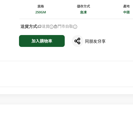
規格
儲存方式
產地
250GM
急凍
中國
送貨方式
送貨
門市自取
加入購物車
同朋友分享