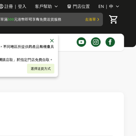
註冊 | 登入
客戶幫助
門店位置
EN | 中
訂單滿
500
元港幣即可享有免費送貨服務
去湊單
，不同地區所提供的產品有機會具
「網購店取」於指定門店免費自取。
選擇送貨方式