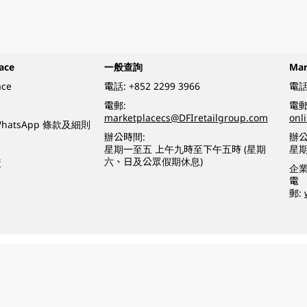
ace
一般查詢
Ma
ace
電話:
+852 2299 3966
電話
電郵:
電郵
marketplacecs@DFIretailgroup.com
onl
e WhatsApp 條款及細則
辦公時間:
辦公
星期一至五 上午九時至下午五時 (星期
星
六、日及公眾假期休息)
策
企
電
郵:
o a minor (under 18) in the course of business.
醉的酒類。
eserved.