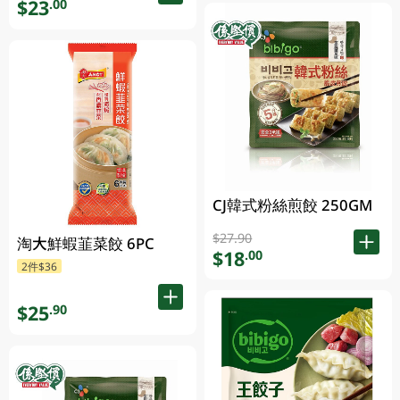
$23
.00
CJ韓式粉絲煎餃 250GM
$27.90
淘大鮮蝦韮菜餃 6PC
$18
.00
2件$36
$25
.90