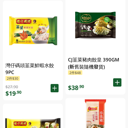
CJ韮菜豬肉餃皇 390GM
灣仔碼頭韮菜鮮蝦水餃
(新舊裝隨機發貨)
9PC
2件$48
2件$30
$38
.90
$27.90
$19
.90