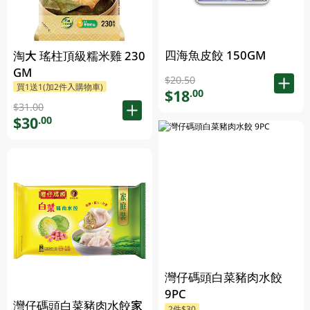
四海魚皮餃 150GM
淘大 瑤柱頂級糯米雞 230
GM
$20.50
買1送1(加2件入購物車)
$18
.00
$31.00
$30
.00
灣仔碼頭白菜豬肉水餃
9PC
灣仔碼頭白菜豬肉水餃家
2件$30