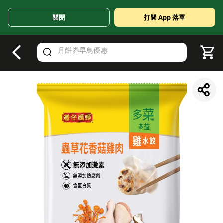
關閉
打開 App 落單
V
alid Until 30 June 2026