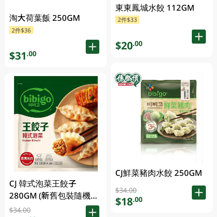
東東鳳城水餃 112GM
淘大荷葉飯 250GM
2件$33
2件$36
$20
.00
$31
.00
CJ鮮菜豬肉水餃 250GM
CJ 韓式泡菜王餃子
$34.00
280GM (新舊包裝隨機發
$18
.00
貨)
$34.00