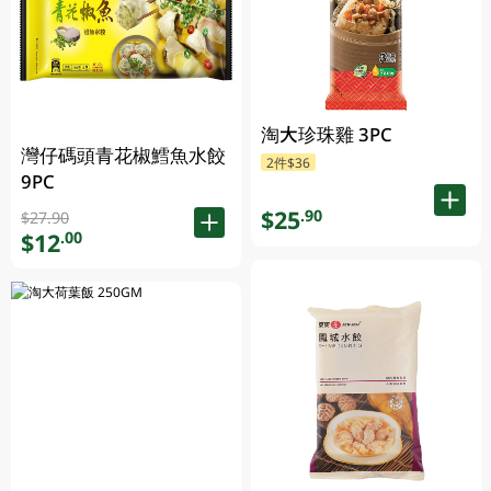
淘大珍珠雞 3PC
灣仔碼頭青花椒鱈魚水餃
2件$36
9PC
$25
.90
$27.90
$12
.00