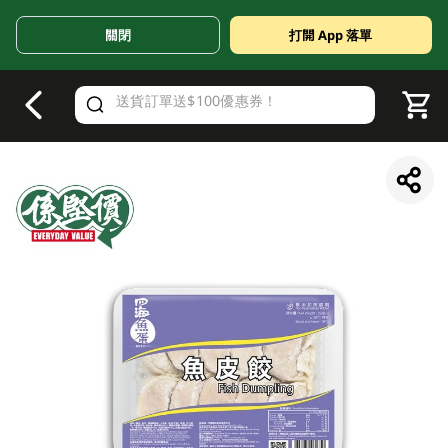
關閉
打開 App 落單
V
alid Until 30 June 2026