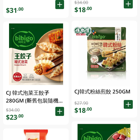
$34.00
$18
.00
$31
.00
CJ韓式粉絲煎餃 250GM
CJ 韓式泡菜王餃子
280GM (新舊包裝隨機發
$27.90
貨)
$18
.00
$34.00
$23
.00