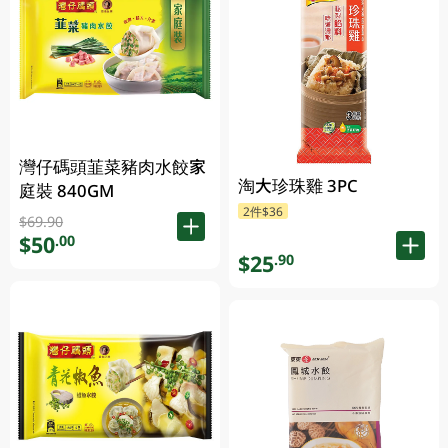
灣仔碼頭韮菜豬肉水餃家
淘大珍珠雞 3PC
庭裝 840GM
2件$36
$69.90
$50
.00
$25
.90