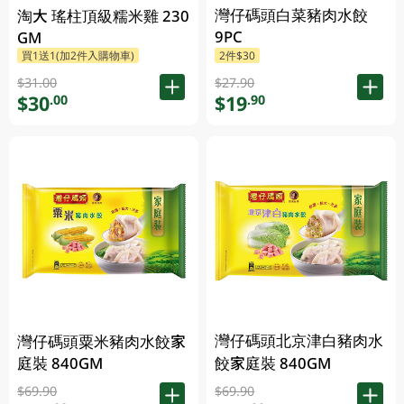
灣仔碼頭白菜豬肉水餃
淘大 瑤柱頂級糯米雞 230
9PC
GM
買1送1(加2件入購物車)
2件$30
$31.00
$27.90
$30
$19
.00
.90
灣仔碼頭北京津白豬肉水
灣仔碼頭粟米豬肉水餃家
庭裝 840GM
餃家庭裝 840GM
$69.90
$69.90