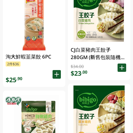
CJ白菜豬肉王餃子
淘大鮮蝦韮菜餃 6PC
280GM (新舊包裝隨機發
貨)
2件$36
$34.00
$23
.00
$25
.90