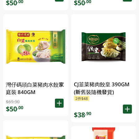
$50
$50
.00
.00
CJ韮菜豬肉餃皇 390GM
灣仔碼頭白菜豬肉水餃家
庭裝 840GM
(新舊裝隨機發貨)
2件$48
$69.90
$50
.00
$38
.90