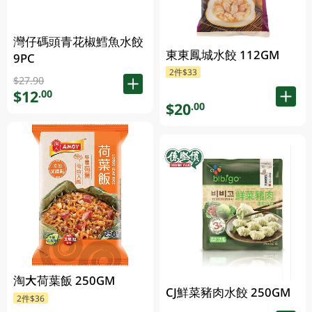
灣仔碼頭青花椒鱈魚水餃
東東鳳城水餃 112GM
9PC
2件$33
$27.90
$12
.00
$20
.00
淘大荷葉飯 250GM
CJ鮮菜豬肉水餃 250GM
2件$36