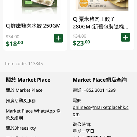
CJ 粟米豬肉王餃子
CJ鮮嫩雞肉水餃 250GM
280GM (新舊包裝隨機發
貨)
$34.00
$34.00
$23
.00
$18
.00
Item code: 113845
關於 Market Place
Market Place網店查詢
關於 Market Place
電話:
+852 3001 1299
推廣活動及服務
電郵:
onlinecs@marketplacehk.c
Market Place WhatsApp 條
om
款及細則
辦公時間:
關於3hreesixty
星期一至日