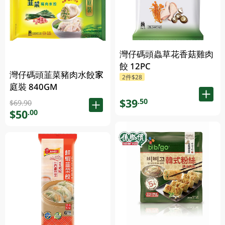
灣仔碼頭蟲草花香菇雞肉
餃 12PC
灣仔碼頭韮菜豬肉水餃家
2件$28
庭裝 840GM
$39
.50
$69.90
$50
.00