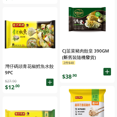
CJ韮菜豬肉餃皇 390GM
(新舊裝隨機發貨)
2件$48
灣仔碼頭青花椒鱈魚水餃
9PC
$38
.90
$27.90
$12
.00