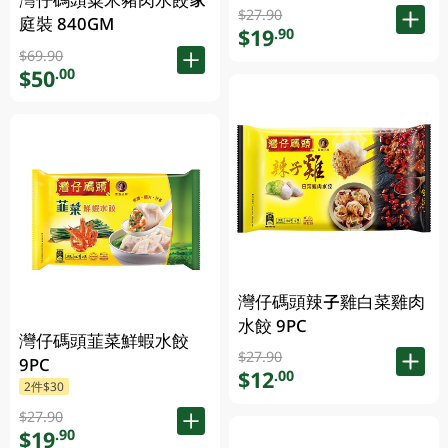
$27.90
庭裝 840GM
$19
.90
$69.90
$50
.00
灣仔碼頭辣子雞白菜雞肉
水餃 9PC
灣仔碼頭韮菜鮮蝦水餃
$27.90
9PC
$12
.00
2件$30
$27.90
$19
.90