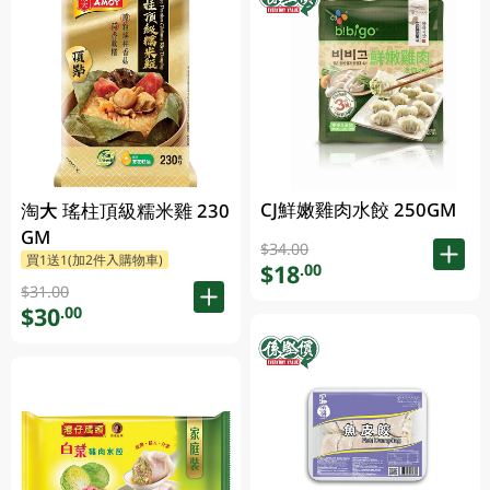
CJ鮮嫩雞肉水餃 250GM
淘大 瑤柱頂級糯米雞 230
GM
$34.00
買1送1(加2件入購物車)
$18
.00
$31.00
$30
.00