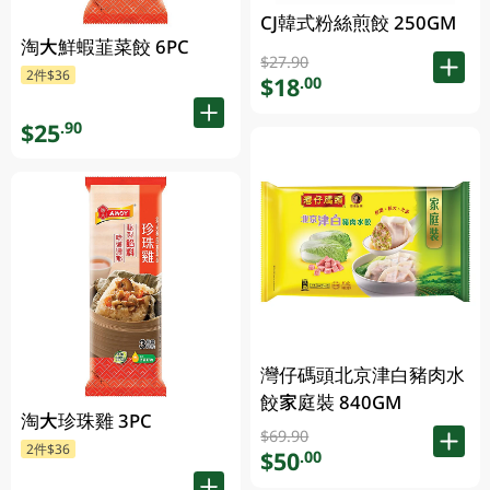
CJ韓式粉絲煎餃 250GM
淘大鮮蝦韮菜餃 6PC
$27.90
2件$36
$18
.00
$25
.90
灣仔碼頭北京津白豬肉水
餃家庭裝 840GM
淘大珍珠雞 3PC
$69.90
2件$36
$50
.00