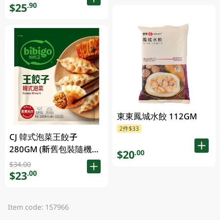
$25
.90
東東鳳城水餃 112GM
2件$33
CJ 韓式泡菜王餃子
280GM (新舊包裝隨機發
$20
.00
貨)
$34.00
$23
.00
Item code: 157966