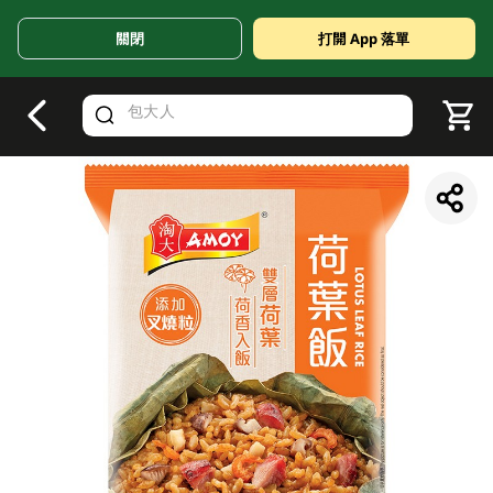
關閉
打開 App 落單
V
alid Until 30 June 2026