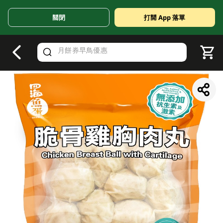
關閉
打開 App 落單
V
alid Until 30 June 2026