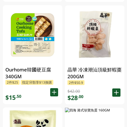
Ourhome韓國硬豆腐
晶華 冷凍潮汕頂級鮮蝦棗
340GM
200GM
2件$25
指定分類享$13換購
2件$50.9
$42.00
$15
.50
$28
.00