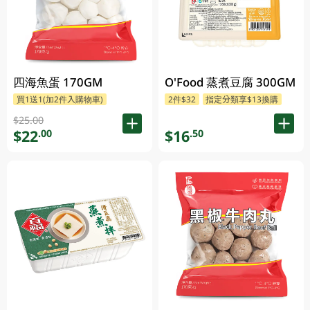
四海魚蛋 170GM
O'Food 蒸煮豆腐 300GM
買1送1(加2件入購物車)
2件$32
指定分類享$13換購
$25.00
$22
$16
.00
.50