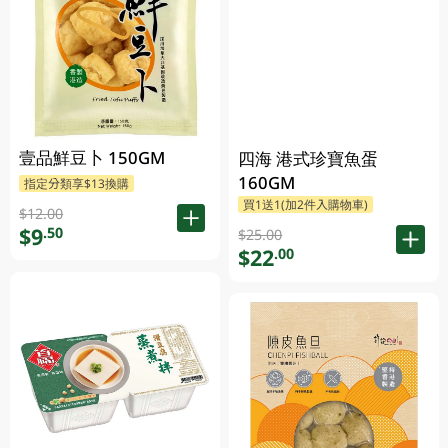
壹品鮮豆卜 150GM
四海 港式珍寶魚蛋
160GM
指定分類享$13換購
買1送1(加2件入購物車)
$12.00
$9
.50
$25.00
$22
.00