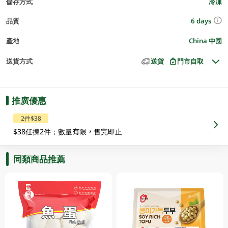
儲存方式
冷凍
6 days
品質
產地
China 中國
送貨方式
送貨
門市自取
推廣優惠
2件$38
$38任揀2件；數量有限，售完即止
同類商品推薦