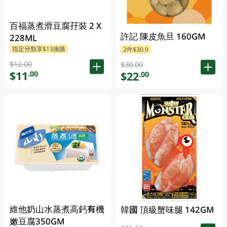
百福蒸煮滑豆腐孖裝 2 X
許記 陳皮魚旦 160GM
228ML
指定分類享$13換購
2件$30.9
$12.00
$30.00
$11
.00
$22
.00
維他奶山水蒸煮高鈣有機
韓國 頂級蟹味腿 142GM
嫩豆腐350GM