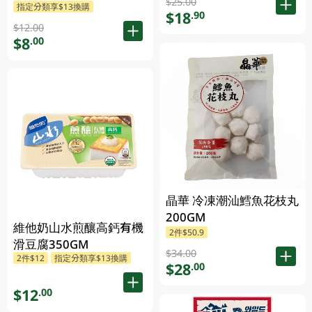
$25.00
指定分類享$13換購
$18
.90
$12.00
$8
.00
晶華 冷凍潮汕鱈魚花枝丸
200GM
維他奶山水煎釀高鈣有機
2件$50.9
滑豆腐350GM
$34.00
2件$12
指定分類享$13換購
$28
.00
$12
.00