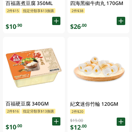
百福蒸煮豆腐 350ML
四海黑椒牛肉丸 170GM
2件$15
指定分類享$13換購
2件$38
$10
$26
.90
.00
百福硬豆腐 340GM
紀文迷你竹輪 120GM
2件$16
指定分類享$13換購
2件$20
$19.00
$10
.00
$12
.00