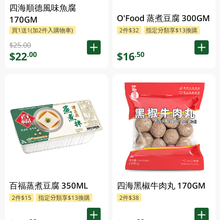
四海順德風味魚腐
O'Food 蒸煮豆腐 300GM
170GM
買1送1(加2件入購物車)
2件$32
指定分類享$13換購
$25.00
$22
$16
.00
.50
百福蒸煮豆腐 350ML
四海黑椒牛肉丸 170GM
2件$15
指定分類享$13換購
2件$38