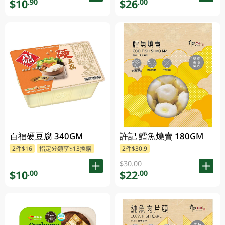
$10
$26
.90
.00
百福硬豆腐 340GM
許記 鱈魚燒賣 180GM
2件$16
指定分類享$13換購
2件$30.9
$30.00
$10
$22
.00
.00