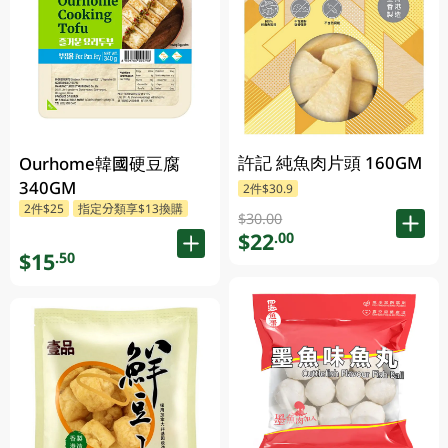
許記 純魚肉片頭 160GM
Ourhome韓國硬豆腐
340GM
2件$30.9
2件$25
指定分類享$13換購
$30.00
$22
.00
$15
.50