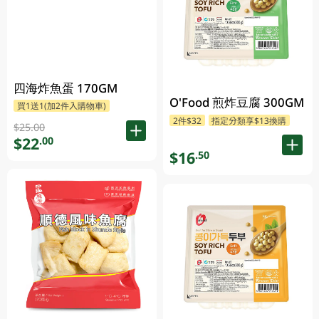
四海炸魚蛋 170GM
O'Food 煎炸豆腐 300GM
買1送1(加2件入購物車)
2件$32
指定分類享$13換購
$25.00
$22
.00
$16
.50