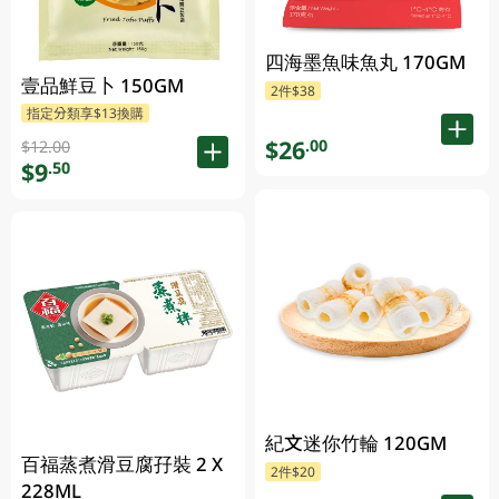
四海墨魚味魚丸 170GM
壹品鮮豆卜 150GM
2件$38
指定分類享$13換購
$26
.00
$12.00
$9
.50
紀文迷你竹輪 120GM
百福蒸煮滑豆腐孖裝 2 X
2件$20
228ML