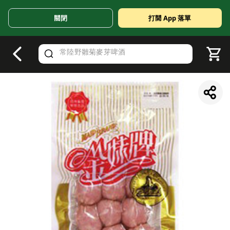
關閉
打開 App 落單
V
alid Until 30 June 2026