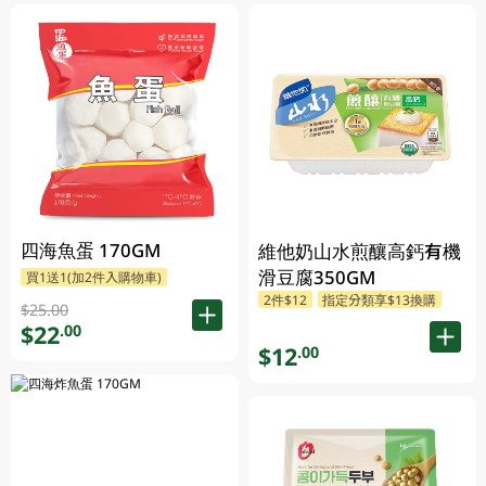
四海魚蛋 170GM
維他奶山水煎釀高鈣有機
滑豆腐350GM
買1送1(加2件入購物車)
2件$12
指定分類享$13換購
$25.00
$22
.00
$12
.00