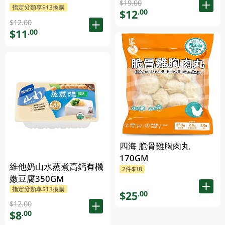
$19.00
指定分類享$13換購
$12
.00
$12.00
$11
.00
四海 脆骨雞胸肉丸
170GM
維他奶山水蒸煮高鈣有機
2件$38
嫩豆腐350GM
指定分類享$13換購
$25
.00
$12.00
$8
.00