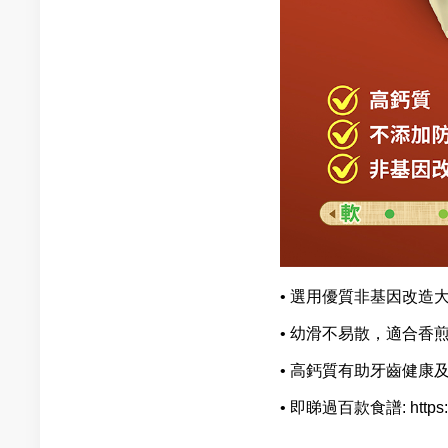
• 選用優質非基因改
• 幼滑不易散，適合
• 高鈣質有助牙齒健康
• 即睇過百款食譜: https://ww