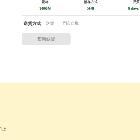
規格
儲存方式
品質
340GM
冷凍
5 days
送貨方式
送貨
門市自取
暫時缺貨
即止