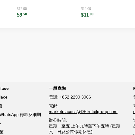
$12.00
$12.00
$9
$11
.50
.00
lace
一般查詢
lace
電話:
+852 2299 3966
務
電郵:
marketplacecs@DFIretailgroup.com
ce WhatsApp 條款及細則
辦公時間:
y
星期一至五 上午九時至下午五時 (星期
六、日及公眾假期休息)
策