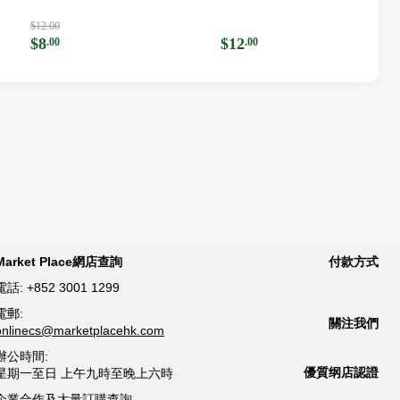
$12.00
$8
$12
.00
.00
Market Place網店查詢
付款方式
電話:
+852 3001 1299
電郵:
關注我們
onlinecs@marketplacehk.com
辦公時間:
優質纲店認證
星期一至日 上午九時至晚上六時
企業合作及大量訂購查詢