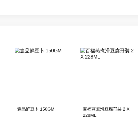
壹品鮮豆卜 150GM
百福蒸煮滑豆腐孖裝 2 X
228ML