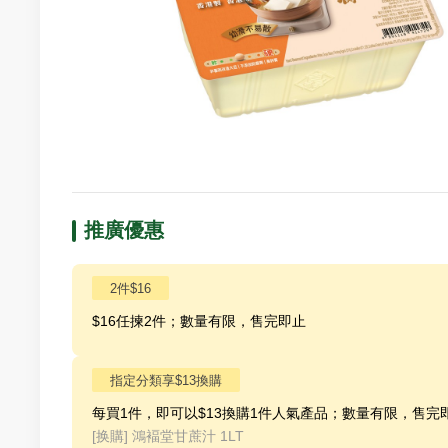
推廣優惠
2件$16
$16任揀2件；數量有限，售完即止
指定分類享$13換購
每買1件，即可以$13換購1件人氣產品；數量有限，售完
[换購]
鴻褔堂甘蔗汁 1LT