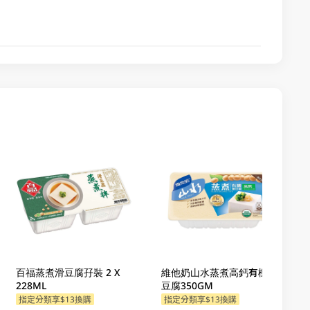
百福蒸煮滑豆腐孖裝 2 X
維他奶山水蒸煮高鈣有機嫩
228ML
豆腐350GM
指定分類享$13換購
指定分類享$13換購