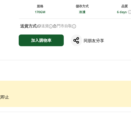
規格
儲存方式
品質
170GM
冷凍
6 days
送貨方式
送貨
門市自取
加入購物車
同朋友分享
完即止