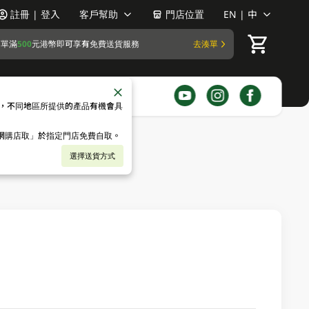
註冊 | 登入
客戶幫助
門店位置
EN | 中
訂單滿
500
元港幣即可享有免費送貨服務
去湊單
，不同地區所提供的產品有機會具
「網購店取」於指定門店免費自取。
選擇送貨方式