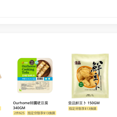
Ourhome韓國硬豆腐
壹品鮮豆卜 150GM
340GM
購
指定分類享$13換購
2件$25
指定分類享$13換購