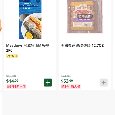
暫時缺貨
Meadows 挪威急凍鯖魚柳
美國尊遜 蒜味煙腸 12.7OZ
2PC
2件$34
$19.90
$74.00
$14
$53
.00
.00
頭6件|新人價
頭3件|新人價