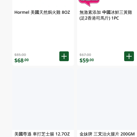
Hormel 美國天然焗火雞 8OZ
無激素添加 中國冰鮮三黃雞
(足2香港司馬斤) 1PC
$85.00
$67.00
$68
$59
.00
.00
美國尊遜 車打芝士腸 12.7OZ
金妹牌 三文治火腿片 200GM