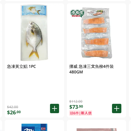
急凍黃立鯧 1PC
挪威 急凍三文魚柳4件裝
480GM
$112.00
$73
.90
$42.00
$26
.00
頭6件|新人價