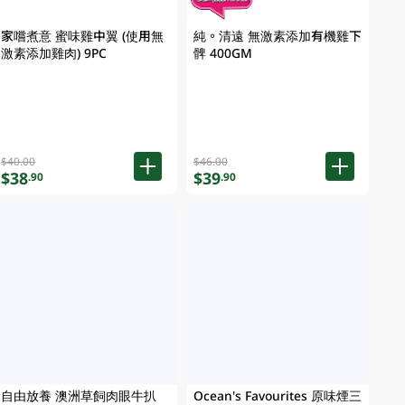
家嚐煮意 蜜味雞中翼 (使用無
純。清遠 無激素添加有機雞下
激素添加雞肉) 9PC
髀 400GM
$40.00
$46.00
$38
$39
.90
.90
自由放養 澳洲草飼肉眼牛扒
Ocean's Favourites 原味煙三