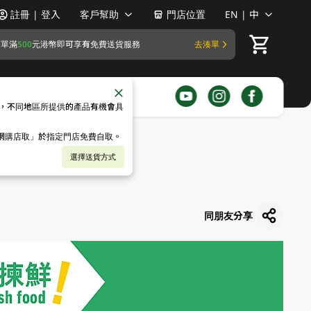
註冊 | 登入
客戶幫助
門店位置
EN | 中
訂單滿
500
元港幣即可享有免費送貨服務
去湊單
，不同地區所提供的產品有機會具
「網購店取」於指定門店免費自取。
選擇送貨方式
同朋友分享