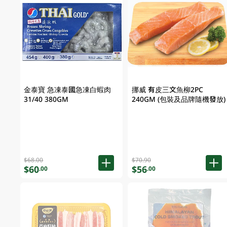
金泰寶 急凍泰國急凍白蝦肉
挪威 有皮三文魚柳2PC
31/40 380GM
240GM (包裝及品牌隨機發放)
$68.00
$70.90
$60
$56
.00
.00