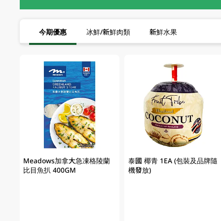
今期優惠
冰鮮/新鮮肉類
新鮮水果
Meadows加拿大急凍格陵蘭
泰國 椰青 1EA (包裝及品牌隨
比目魚扒 400GM
機發放)