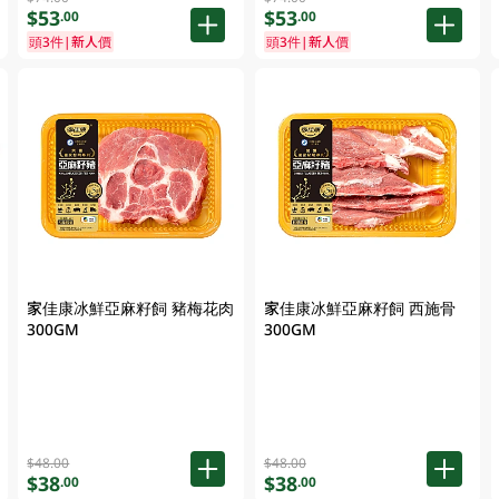
$53
$53
.00
.00
頭3件|新人價
頭3件|新人價
家佳康冰鮮亞麻籽飼 豬梅花肉
家佳康冰鮮亞麻籽飼 西施骨
300GM
300GM
$48.00
$48.00
$38
$38
.00
.00