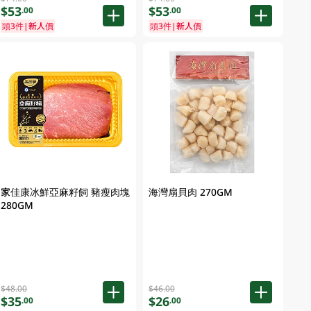
$53
$53
.00
.00
頭3件|新人價
頭3件|新人價
家佳康冰鮮亞麻籽飼 豬瘦肉塊
海灣扇貝肉 270GM
280GM
$48.00
$46.00
$35
$26
.00
.00