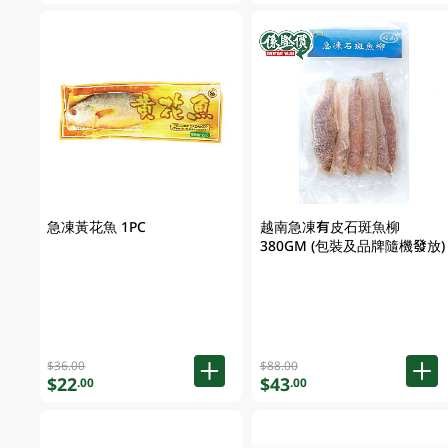
急凍黃花魚 1PC
越南急凍有皮石斑魚柳
380GM (包裝及品牌隨機發放)
$36.00
$88.00
$22
$43
.00
.00