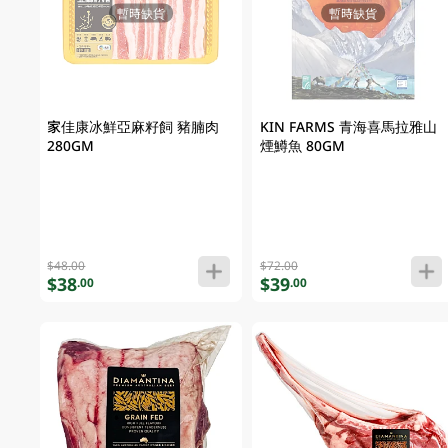
暫時缺貨
暫時缺貨
家佳康冰鮮亞麻籽飼 豬腩肉
KIN FARMS 青海喜馬拉雅山
280GM
煙鱒魚 80GM
$48.00
$72.00
$38
$39
.00
.00