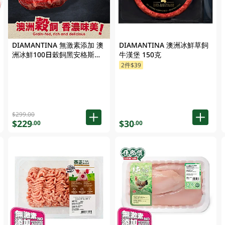
DIAMANTINA 無激素添加 澳
DIAMANTINA 澳洲冰鮮草飼
洲冰鮮100日穀飼黑安格斯帶
牛漢堡 150克
骨肉眼牛扒 500克 (包裝隨機
2件$39
發貨)
$299.00
$229
$30
.00
.00