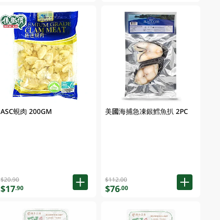
ASC蜆肉 200GM
美國海捕急凍銀鱈魚扒 2PC
$20.90
$112.00
$17
$76
.90
.00