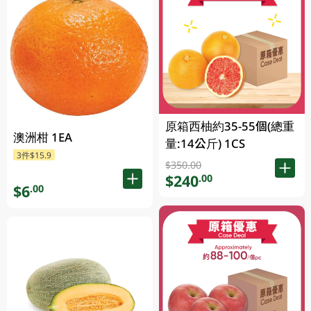
原箱西柚約35-55個(總重
澳洲柑 1EA
量:14公斤) 1CS
3件$15.9
$350.00
$240
.00
$6
.00