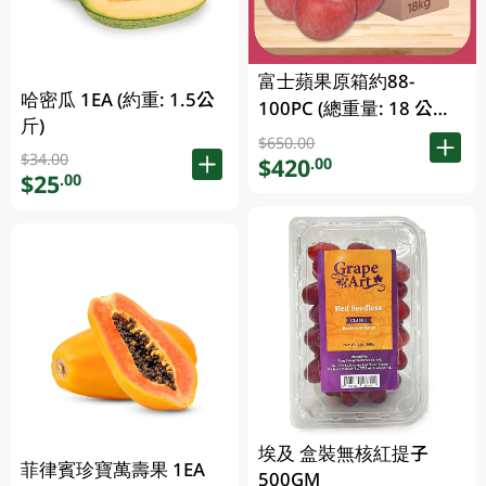
富士蘋果原箱約88-
哈密瓜 1EA (約重: 1.5公
100PC (總重量: 18 公斤)
斤)
1CS
$650.00
$34.00
$420
.00
$25
.00
埃及 盒裝無核紅提子
菲律賓珍寶萬壽果 1EA
500GM