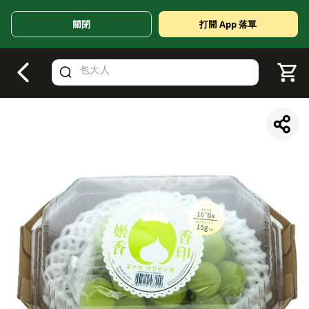
關閉
打開 App 落單
V
alid Until 30 June 2026