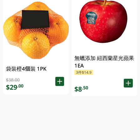
無蠟添加 紐西蘭星光蘋果
1EA
袋裝橙4個裝 1PK
3件$14.9
$38.00
$29
.00
$8
.50