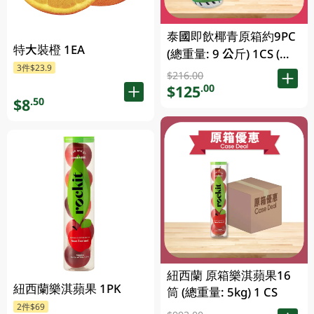
泰國即飲椰青原箱約9PC
特大裝橙 1EA
(總重量: 9 公斤) 1CS (包
3件$23.9
裝及品牌隨機發放)
$216.00
$125
.00
$8
.50
紐西蘭 原箱樂淇蘋果16
紐西蘭樂淇蘋果 1PK
筒 (總重量: 5kg) 1 CS
2件$69