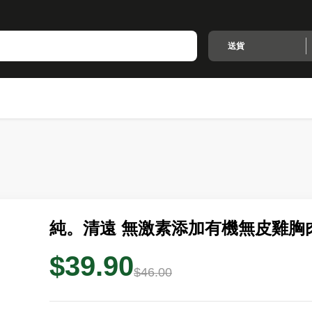
送貨
純。清遠 無激素添加有機無皮雞胸肉 
$39.90
$46.00