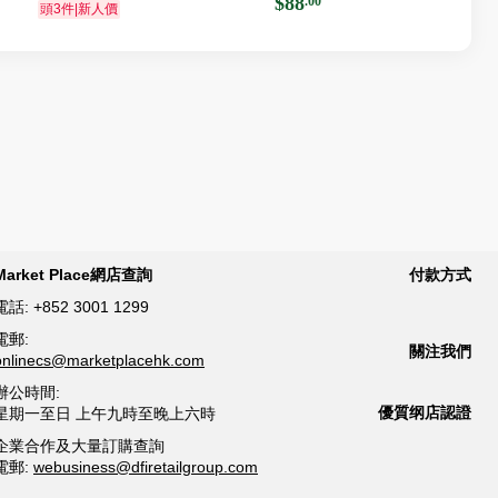
$88
.00
頭3件|新人價
Market Place網店查詢
付款方式
電話:
+852 3001 1299
電郵:
關注我們
onlinecs@marketplacehk.com
辦公時間:
優質纲店認證
星期一至日 上午九時至晚上六時
企業合作及大量訂購查詢
電郵:
webusiness@dfiretailgroup.com