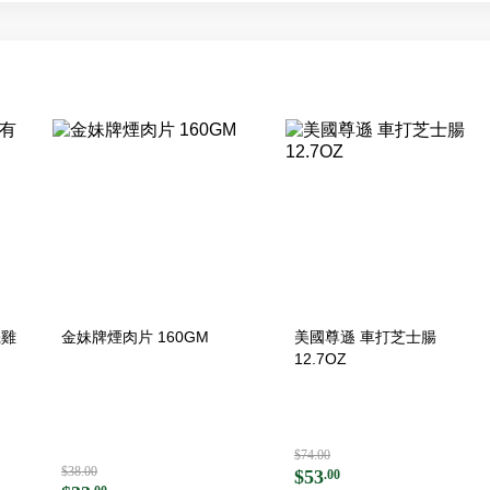
機雞
金妹牌煙肉片 160GM
美國尊遜 車打芝士腸
12.7OZ
$74.00
$38.00
$53
.00