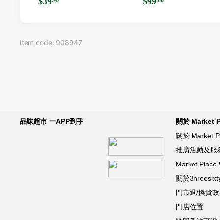
$39
$99
.90
.00
Item code: 908947
品味超市 一APP到手
關於 Market P
關於 Market P
推廣活動及服
Market Pla
關於3hreesixt
門市退/換貨政
門店位置