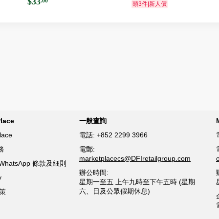
$33
.00
頭3件|新人價
lace
一般查詢
lace
電話:
+852 2299 3966
務
電郵:
marketplacecs@DFIretailgroup.com
ce WhatsApp 條款及細則
辦公時間:
y
星期一至五 上午九時至下午五時 (星期
六、日及公眾假期休息)
策