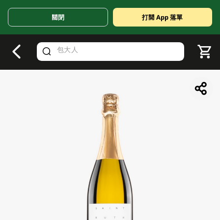
關閉
打開 App 落單
V
alid Until 30 June 2026