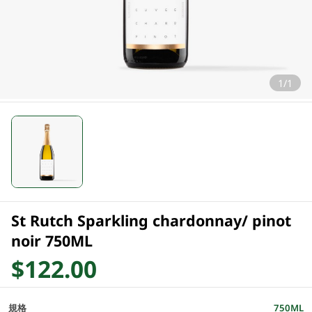
1/1
St Rutch Sparkling chardonnay/ pinot
noir 750ML
$122.00
規格
750ML