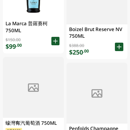
La Marca 普羅賽柯
Boizel Brut Reserve NV
750ML
750ML
$150.00
$99
.00
$388.00
$250
.00
蠔灣有汽葡萄酒 750ML
Penfolds Champagne