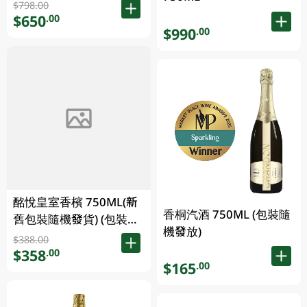
$798.00
$650
.00
$990
.00
酩悅皇室香檳 750ML(新
香桐汽酒 750ML (包裝隨
舊包裝隨機發貨) (包裝隨
機發放)
機發放)
$388.00
$358
.00
$165
.00