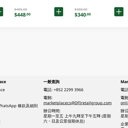
$485.00
$388.00
$448
$340
.00
.00
ace
一般查詢
Ma
ace
電話:
+852 2299 3966
電話
電郵:
電郵
marketplacecs@DFIretailgroup.com
onl
e WhatsApp 條款及細則
辦公時間:
辦公
星期一至五 上午九時至下午五時 (星期
星
六、日及公眾假期休息)
策
企