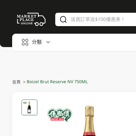
V
alid Until 30 June 2026
分類
Boizel Brut Reserve NV 750ML
首頁
>