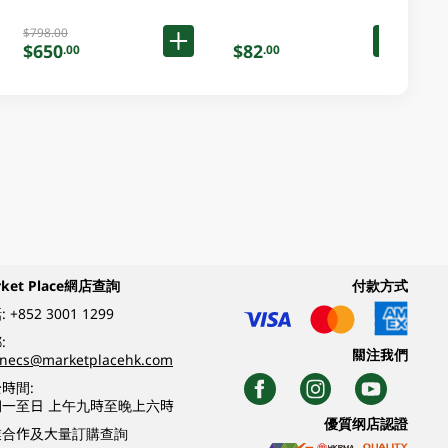
$798.00
$650
$82
.00
.00
rket Place網店查詢
付款方式
:
+852 3001 1299
:
關注我們
inecs@marketplacehk.com
時間:
期一至日 上午九時至晚上六時
優質纲店認證
業合作及大量訂購查詢