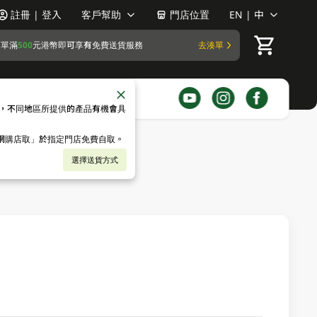
註冊 | 登入
客戶幫助
門店位置
EN | 中
訂單滿
500
元港幣即可享有免費送貨服務
去湊單
，不同地區所提供的產品有機會具
「網購店取」於指定門店免費自取。
選擇送貨方式