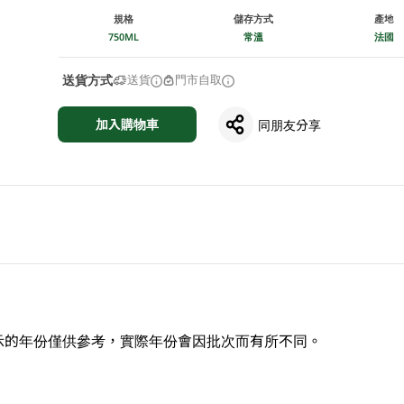
規格
儲存方式
產地
750ML
常溫
法國
送貨方式
送貨
門市自取
加入購物車
同朋友分享
示的年份僅供參考，實際年份會因批次而有所不同。