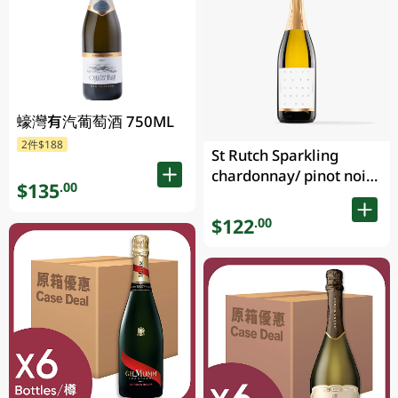
蠔灣有汽葡萄酒 750ML
2件$188
St Rutch Sparkling
chardonnay/ pinot noir
$135
.00
750ML
$122
.00