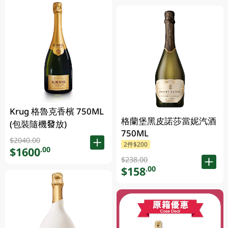
Krug 格魯克香檳 750ML
格蘭堡黑皮諾莎當妮汽酒
(包裝隨機發放)
750ML
$2040.00
2件$200
$1600
.00
$238.00
$158
.00