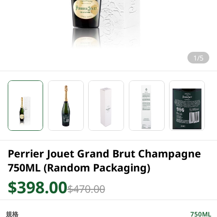
1/5
Perrier Jouet Grand Brut Champagne
750ML (Random Packaging)
$398.00
$470.00
規格
750ML