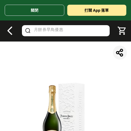
關閉
打開 App 落單
V
alid Until 30 June 2026