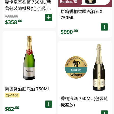
酩悅皇室香檳 750ML(新
舊包裝隨機發貨) (包裝隨
原箱香桐碧匯汽酒 6 X
機發放)
$388.00
750ML
$358
.00
$990
.00
康德努酒莊汽酒 750ML
2件$100
香桐汽酒 750ML (包裝隨
機發放)
$82
.00