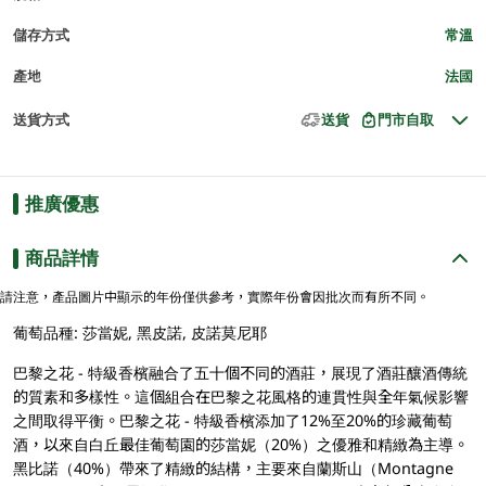
儲存方式
常溫
產地
法國
送貨方式
送貨
門市自取
推廣優惠
商品詳情
請注意，產品圖片中顯示的年份僅供參考，實際年份會因批次而有所不同。
葡萄品種: 莎當妮, 黑皮諾, 皮諾莫尼耶
巴黎之花 - 特級香檳融合了五十個不同的酒莊，展現了酒莊釀酒傳統
的質素和多樣性。這個組合在巴黎之花風格的連貫性與全年氣候影響
之間取得平衡。巴黎之花 - 特級香檳添加了12%至20%的珍藏葡萄
酒，以來自白丘最佳葡萄園的莎當妮（20%）之優雅和精緻為主導。
黑比諾（40%）帶來了精緻的結構，主要來自蘭斯山（Montagne