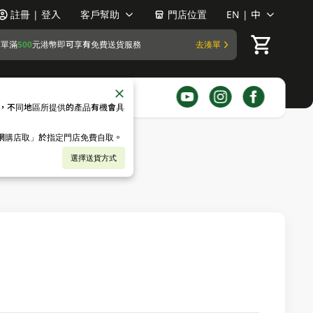
註冊 | 登入
客戶幫助
門店位置
EN | 中
訂單滿
500
元港幣即可享有免費送貨服務
去湊單
，不同地區所提供的產品有機會具
「網購店取」於指定門店免費自取。
選擇送貨方式