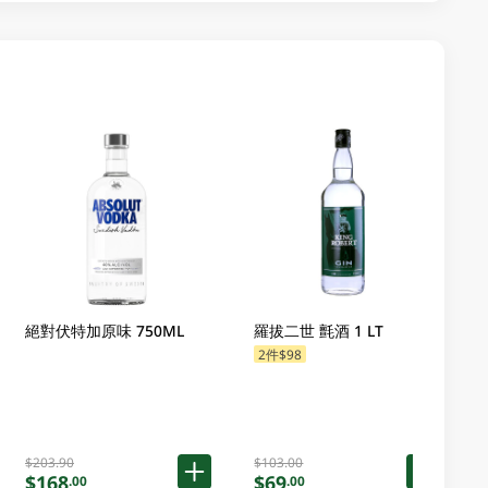
絕對伏特加原味 750ML
羅拔二世 氈酒 1 LT
2件$98
$203.90
$103.00
$168
$69
.00
.00