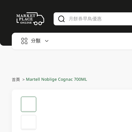
V
alid Until 30 June 2026
分類
Martell Noblige Cognac 700ML
首頁
>