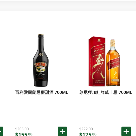
百利愛爾蘭忌廉甜酒 700ML
尊尼獲加紅牌威士忌 700ML
$205.00
$222.00
$155
$175
.00
.00