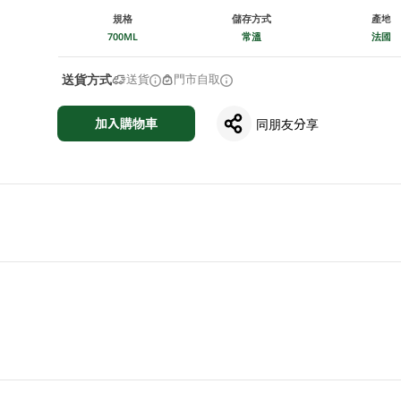
規格
儲存方式
產地
700ML
常溫
法國
送貨方式
送貨
門市自取
加入購物車
同朋友分享