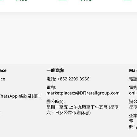
ace
一般查詢
Ma
ace
電話:
+852 2299 3966
電話
電郵:
電郵
marketplacecs@DFIretailgroup.com
onl
e WhatsApp 條款及細則
辦公時間:
辦公
星期一至五 上午九時至下午五時 (星期
星
六、日及公眾假期休息)
策
企
電
郵: