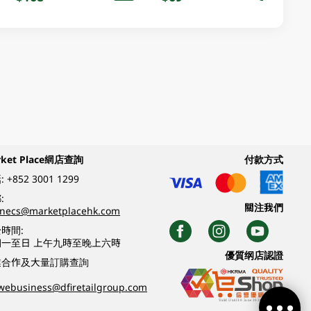
rket Place網店查詢
付款方式
:
+852 3001 1299
:
關注我們
inecs@marketplacehk.com
時間:
期一至日 上午九時至晚上六時
優質纲店認證
業合作及大量訂購查詢
webusiness@dfiretailgroup.com