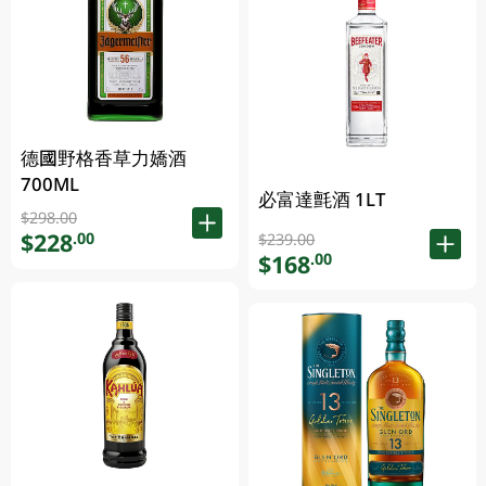
德國野格香草力嬌酒
700ML
必富達氈酒 1LT
$298.00
$228
.00
$239.00
$168
.00