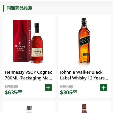
同類商品推薦
Hennessy VSOP Cognac
Johnnie Walker Black
700ML (Packaging May
Label Whisky 12 Years
Vary )
700ML
$758.00
$431.00
$635
$305
.00
.00