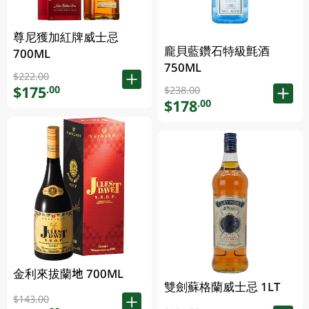
尊尼獲加紅牌威士忌
龐貝藍鑽石特級氈酒
700ML
750ML
$222.00
$175
.00
$238.00
$178
.00
金利來拔蘭地 700ML
雙劍蘇格蘭威士忌 1LT
$143.00