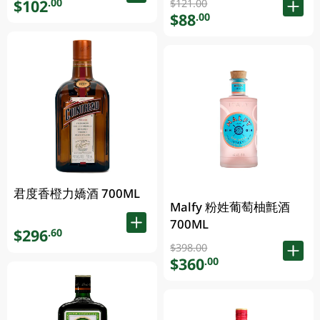
$102
.00
$121.00
$88
.00
君度香橙力嬌酒 700ML
Malfy 粉姓葡萄柚氈酒
700ML
$296
.60
$398.00
$360
.00