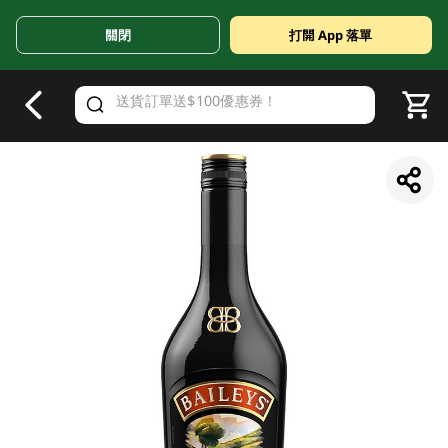
關閉
打開 App 落單
V
alid Until 30 June 2026