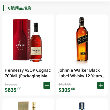
同類商品推薦
Hennessy VSOP Cognac
Johnnie Walker Black
700ML (Packaging May
Label Whisky 12 Years
Vary )
700ML
$758.00
$431.00
$635
$305
.00
.00