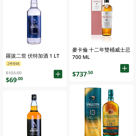
麥卡倫 十二年雙桶威士忌
羅拔二世 伏特加酒 1 LT
700 ML
2件$98
$737
.50
$103.00
$69
.00