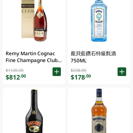
Remy Martin Cognac
龐貝藍鑽石特級氈酒
Fine Champagne Club
750ML
700ML
$1120.00
$238.00
$812
$178
.00
.00