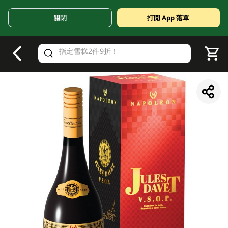
關閉
打開 App 落單
V
alid Until 30 June 2026