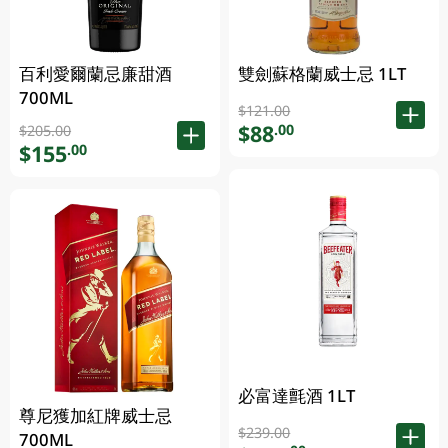
百利愛爾蘭忌廉甜酒
雙劍蘇格蘭威士忌 1LT
700ML
$121.00
$88
.00
$205.00
$155
.00
必富達氈酒 1LT
尊尼獲加紅牌威士忌
$239.00
700ML