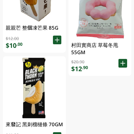
親親芒 整個凍芒果 85G
$12.00
$10
.00
村田實商店 草莓冬甩
55GM
$20.90
$12
.90
來發記 黑刺榴槤條 70GM