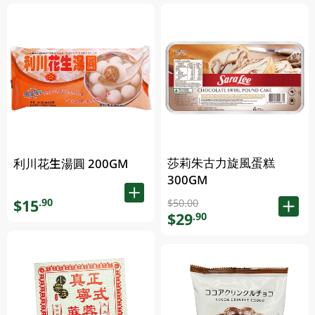
莎莉朱古力旋風蛋糕
利川花生湯圓 200GM
300GM
$15
.90
$50.00
$29
.90