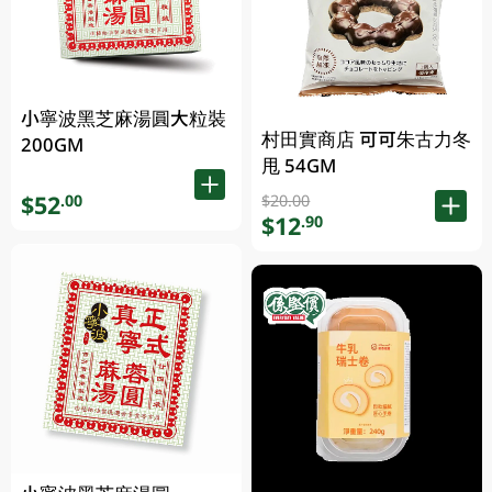
小寧波黑芝麻湯圓大粒裝
村田實商店 可可朱古力冬
200GM
甩 54GM
$52
.00
$20.00
$12
.90