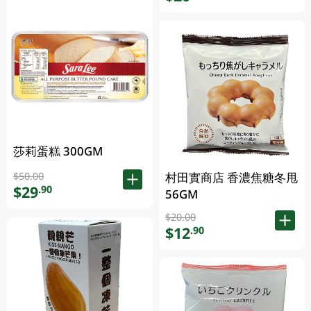
莎莉蛋糕 300GM
$50.00
村田實商店 香濃焦糖冬甩
$29
.90
56GM
$20.00
$12
.90