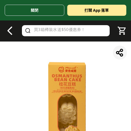
關閉
打開 App 落單
V
alid Until 30 June 2026