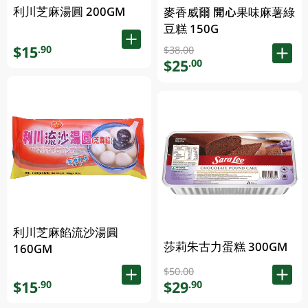
利川芝麻湯圓 200GM
麥香威爾 開心果味麻薯綠
豆糕 150G
$15
.90
$38.00
$25
.00
利川芝麻餡流沙湯圓
莎莉朱古力蛋糕 300GM
160GM
$50.00
$15
$29
.90
.90