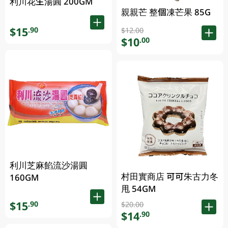
利川花生湯圓 200GM
親親芒 整個凍芒果 85G
$15
.90
$12.00
$10
.00
利川芝麻餡流沙湯圓
村田實商店 可可朱古力冬
160GM
甩 54GM
$15
.90
$20.00
$14
.90