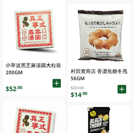
小寧波黑芝麻湯圓大粒裝
村田實商店 香濃焦糖冬甩
200GM
56GM
$52
.00
$20.00
$14
.90