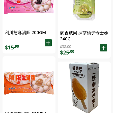
利川芝麻湯圓 200GM
麥香威爾 抹茶柚子瑞士卷
240G
$15
.90
$38.00
$25
.00