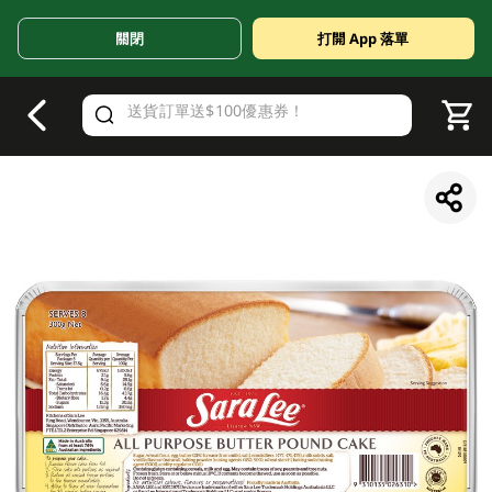
關閉
打開 App 落單
V
alid Until 30 June 2026