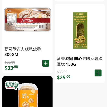
莎莉朱古力旋風蛋糕
300GM
麥香威爾 開心果味麻薯綠
$50.00
豆糕 150G
$33
.90
$38.00
$25
.00