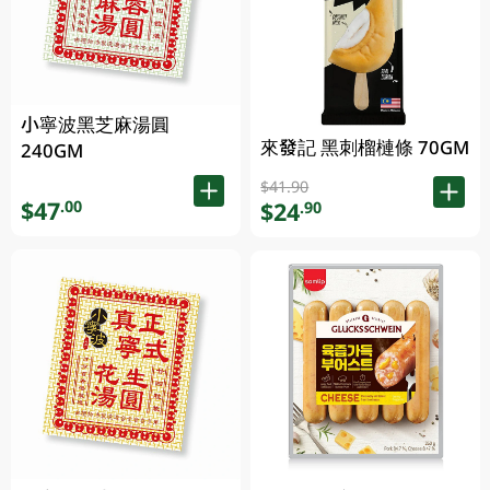
小寧波黑芝麻湯圓
來發記 黑刺榴槤條 70GM
240GM
$41.90
$47
.00
$24
.90