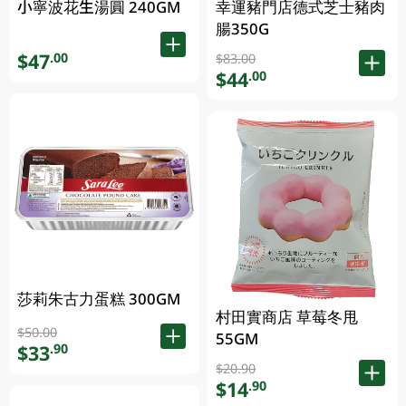
小寧波花生湯圓 240GM
幸運豬門店德式芝士豬肉
腸350G
$47
.00
$83.00
$44
.00
莎莉朱古力蛋糕 300GM
村田實商店 草莓冬甩
$50.00
55GM
$33
.90
$20.90
$14
.90