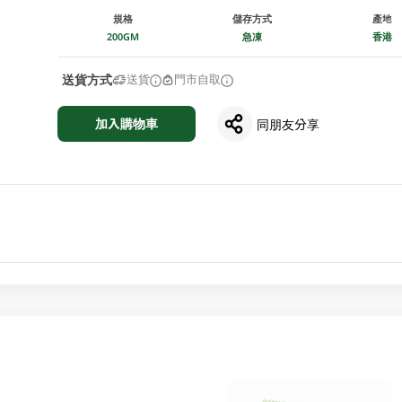
規格
儲存方式
產地
200GM
急凍
香港
送貨方式
送貨
門市自取
加入購物車
同朋友分享