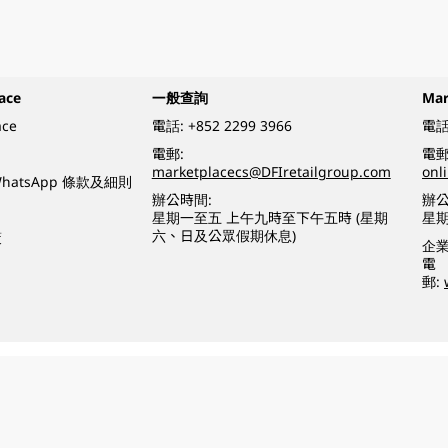
ace
一般查詢
Ma
ace
電話:
+852 2299 3966
電話
電郵:
電郵
marketplacecs@DFIretailgroup.com
onl
e WhatsApp 條款及細則
辦公時間:
辦公
星期一至五 上午九時至下午五時 (星期
星
六、日及公眾假期休息)
策
企
電
郵:
o a minor (under 18) in the course of business.
醉的酒類。
eserved.