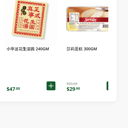
小寧波花生湯圓 240GM
莎莉蛋糕 300GM
$50.00
$47
$29
.00
.90