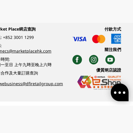
rket Place網店查詢
付款方式
:
+852 3001 1299
:
關注我們
inecs@marketplacehk.com
時間:
期一至日 上午九時至晚上六時
優質纲店認證
業合作及大量訂購查詢
webusiness@dfiretailgroup.com
條款及細則
|
私隱政策
|
DFI零售集團