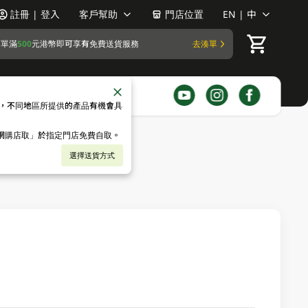
註冊 | 登入
客戶幫助
門店位置
EN | 中
訂單滿
500
元港幣即可享有免費送貨服務
去湊單
，不同地區所提供的產品有機會具
「網購店取」於指定門店免費自取。
選擇送貨方式