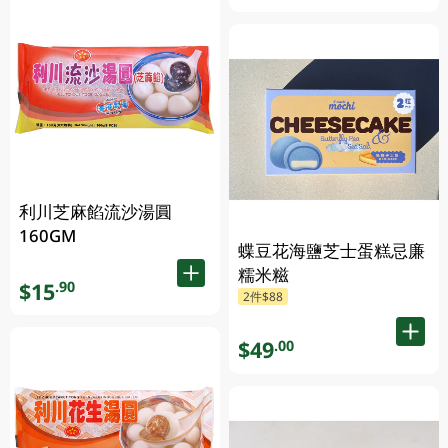
利川芝麻餡流沙湯圓
160GM
蝶豆花海鹽芝士蛋糕忌廉
糯米糍
$15
.90
2件$88
$49
.00