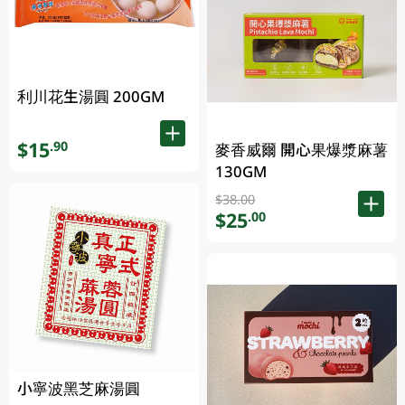
利川花生湯圓 200GM
$15
.90
麥香威爾 開心果爆漿麻薯
130GM
$38.00
$25
.00
小寧波黑芝麻湯圓