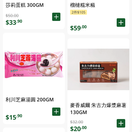
莎莉蛋糕 300GM
榴槤糯米糍
2件$105
$50.00
$33
.90
$59
.00
利川芝麻湯圓 200GM
麥香威爾 朱古力爆漿麻薯
130GM
$15
.90
$32.00
$20
.00