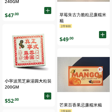
240GM
$47
.00
草莓朱古力脆粒忌廉糯米
糍
2件$88
$49
.00
小寧波黑芝麻湯圓大粒裝
200GM
$52
.00
芒果百香果忌廉糯米糍
2件$88