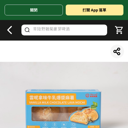
關閉
打開 App 落單
V
alid Until 30 June 2026