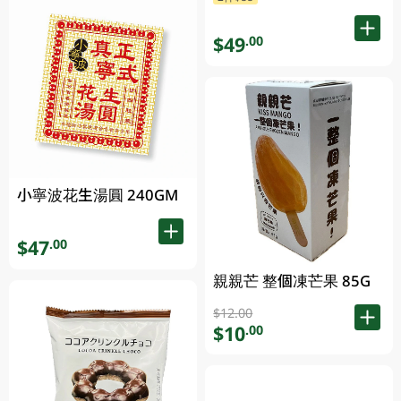
$49
.00
小寧波花生湯圓 240GM
$47
.00
親親芒 整個凍芒果 85G
$12.00
$10
.00