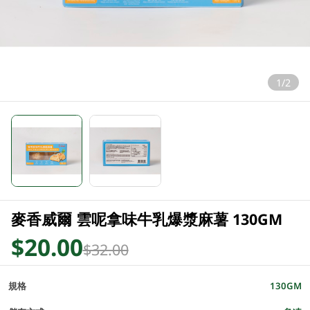
1/2
麥香威爾 雲呢拿味牛乳爆漿麻薯 130GM
$20.00
$32.00
規格
130GM