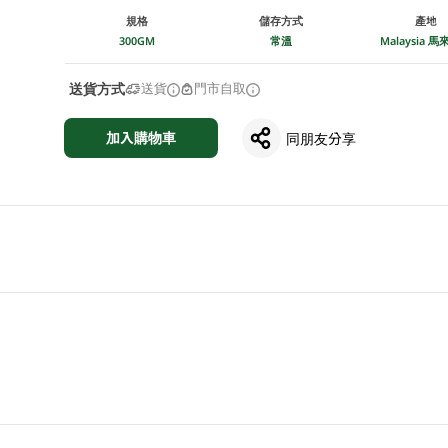
規格
儲存方式
產地
300GM
常溫
Malaysia 
送貨方式
送貨
門市自取
加入購物車
同朋友分享