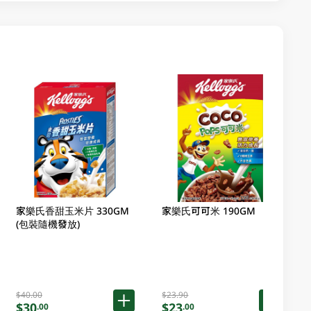
家樂氏香甜玉米片 330GM
家樂氏可可米 190GM
(包裝隨機發放)
$40.00
$23.90
$30
$23
.00
.00