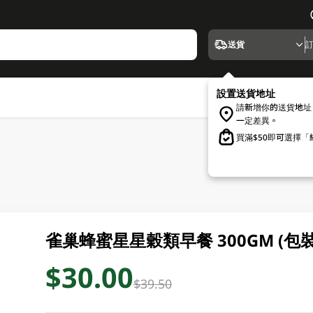
送貨
設置送貨地址
請新增你的送貨地址
一定差異。
買滿$50即可選擇
雀巢蜂蜜星星穀類早餐 300GM (包
$30.00
$39.50