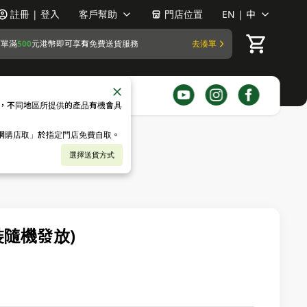
註冊 | 登入
客戶幫助
門店位置
EN | 中
訂單滿
500
元港幣即可享有免費送貨服務
去湊單
，不同地區所提供的產品有機會具
「網購店取」於指定門店免費自取。
選擇送貨方式
裝隨機發放)