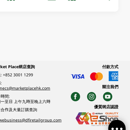
rket Place網店查詢
付款方式
:
+852 3001 1299
:
關注我們
inecs@marketplacehk.com
時間:
期一至日 上午九時至晚上六時
優質纲店認證
業合作及大量訂購查詢
webusiness@dfiretailgroup.com