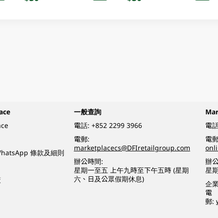
ace
一般查詢
Ma
ace
電話:
+852 2299 3966
電話
電郵:
電郵
marketplacecs@DFIretailgroup.com
onl
e WhatsApp 條款及細則
辦公時間:
辦公
星期一至五 上午九時至下午五時 (星期
星
六、日及公眾假期休息)
策
企
電
郵: