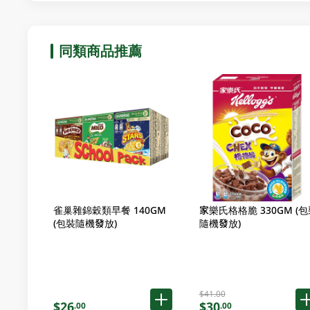
同類商品推薦
雀巢雜錦穀類早餐 140GM
家樂氏格格脆 330GM (包
(包裝隨機發放)
隨機發放)
$41.00
$26
$30
.00
.00