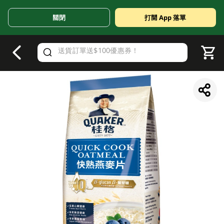
關閉
打開 App 落單
V
alid Until 30 June 2026