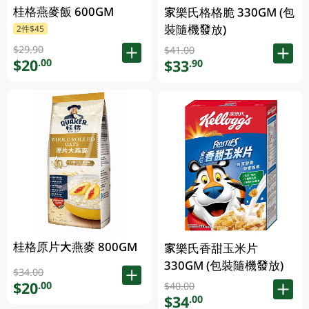
桂格燕麥飯 600GM
家樂氏格格脆 330GM (包
裝隨機發放)
2件$45
$29.90
$41.00
$20
.00
$33
.90
桂格原片大燕麥 800GM
家樂氏香甜玉米片
330GM (包裝隨機發放)
$34.00
$20
.00
$40.00
$34
.00