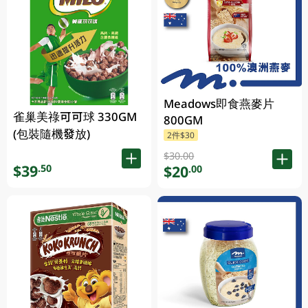
Meadows即食燕麥片
雀巢美祿可可球 330GM
800GM
(包裝隨機發放)
2件$30
$30.00
$39
.50
$20
.00