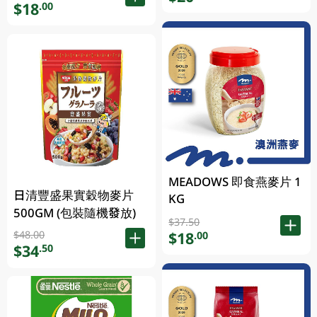
$18
.00
MEADOWS 即食燕麥片 1
日清豐盛果實穀物麥片
KG
500GM (包裝隨機發放)
$37.50
$18
$48.00
.00
$34
.50