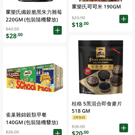
家樂氏可可米 190GM
家樂氏纖穀脆黑朱力雜莓
$23.90
220GM (包裝隨機發放)
$18
.00
$43.50
$28
.00
桂格 5黑混合即食麥片
518 GM
雀巢雜錦穀類早餐
2件$45
140GM (包裝隨機發放)
$36.00
$20
$26.00
.00