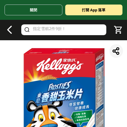
關閉
打開 App 落單
V
alid Until 30 June 2026