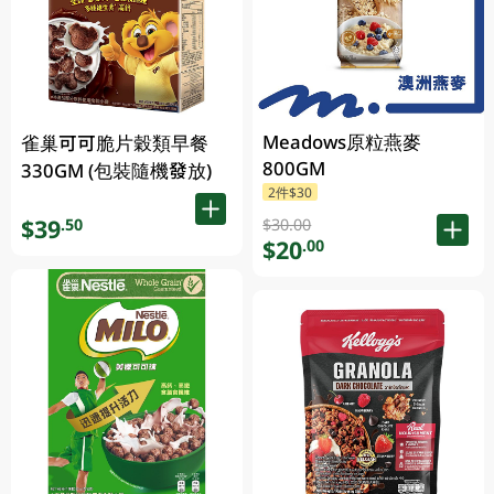
Meadows原粒燕麥
雀巢可可脆片穀類早餐
800GM
330GM (包裝隨機發放)
2件$30
$39
.50
$30.00
$20
.00