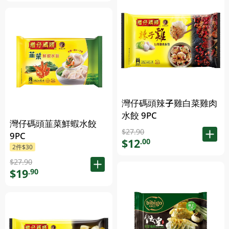
灣仔碼頭辣子雞白菜雞肉
水餃 9PC
灣仔碼頭韮菜鮮蝦水餃
$27.90
9PC
$12
.00
2件$30
$27.90
$19
.90