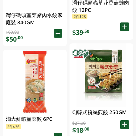
灣仔碼頭蟲草花香菇雞肉
餃 12PC
灣仔碼頭韮菜豬肉水餃家
2件$28
庭裝 840GM
$39
.50
$69.90
$50
.00
CJ韓式粉絲煎餃 250GM
淘大鮮蝦韮菜餃 6PC
$27.90
2件$36
$18
.00