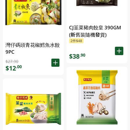
CJ韮菜豬肉餃皇 390GM
(新舊裝隨機發貨)
2件$48
灣仔碼頭青花椒鱈魚水餃
9PC
$38
.90
$27.90
$12
.00