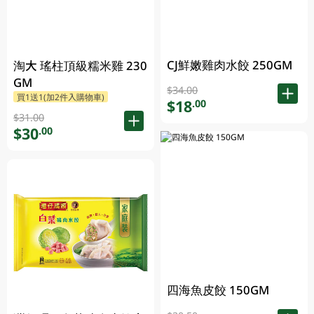
CJ鮮嫩雞肉水餃 250GM
淘大 瑤柱頂級糯米雞 230
GM
$34.00
買1送1(加2件入購物車)
$18
.00
$31.00
$30
.00
四海魚皮餃 150GM