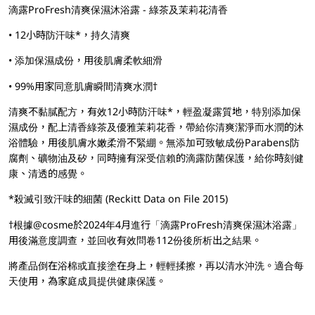
滴露ProFresh清爽保濕沐浴露 - 綠茶及茉莉花清香
• 12小時防汗味*，持久清爽
• 添加保濕成份，用後肌膚柔軟細滑
• 99%用家同意肌膚瞬間清爽水潤†
清爽不黏膩配方，有效12小時防汗味*，輕盈凝露質地，特別添加保
濕成份，配上清香綠茶及優雅茉莉花香，帶給你清爽潔淨而水潤的沐
浴體驗，用後肌膚水嫩柔滑不緊綳。無添加可致敏成份Parabens防
腐劑、礦物油及矽，同時擁有深受信賴的滴露防菌保護，給你時刻健
康、清透的感覺。
*殺滅引致汗味的細菌 (Reckitt Data on File 2015)
†根據@cosme於2024年4月進行「滴露ProFresh清爽保濕沐浴露」
用後滿意度調查，並回收有效問卷112份後所析出之結果。
將產品倒在浴棉或直接塗在身上，輕輕揉擦，再以清水沖洗。適合每
天使用，為家庭成員提供健康保護。