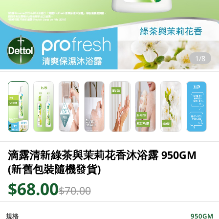
1/8
滴露清新綠茶與茉莉花香沐浴露 950GM
(新舊包裝隨機發貨)
$68.00
$70.00
規格
950GM