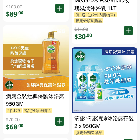
Meadows Essentials玫
$103.00
瑰滋潤沐浴乳 1LT
$89
.00
買1送1(加2件入購物車)
指定分類送贈品
$41.00
$30
.00
滴露金裝經典保護沐浴露
950GM
2件$79
指定分類送贈品
滴露 滴露清涼沐浴露孖裝
$70.00
$68
2 x 950GM
.00
指定分類送贈品