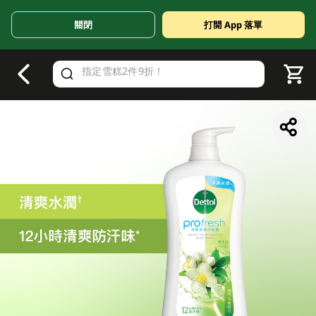
關閉
打開 App 落單
V
alid Until 30 June 2026