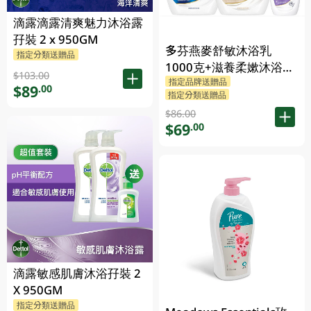
滴露滴露清爽魅力沐浴露
孖裝 2 x 950GM
多芬燕麥舒敏沐浴乳
指定分類送贈品
1000克+滋養柔嫰沐浴乳
$103.00
指定品牌送贈品
1000克+Dove沐浴乳200
$89
.00
指定分類送贈品
克 (隨機發送) 1PK
$86.00
$69
.00
滴露敏感肌膚沐浴孖裝 2
X 950GM
指定分類送贈品