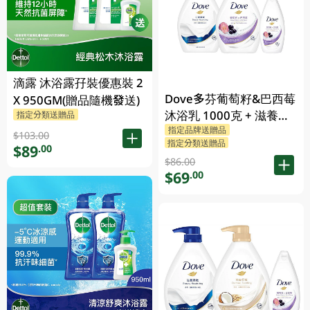
滴露 沐浴露孖裝優惠裝 2
Dove多芬葡萄籽&巴西莓
X 950GM(贈品隨機發送)
沐浴乳 1000克 + 滋養柔
指定分類送贈品
指定品牌送贈品
嫰沐浴乳 1000克 + 隨機
$103.00
指定分類送贈品
贈品 200克
$89
.00
$86.00
$69
.00