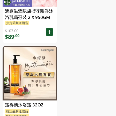
滴露滋潤親膚櫻花甜香沐
浴乳霜孖裝 2 X 950GM
指定分類送贈品
$103.00
$89
.00
露得清沐浴露 32OZ
指定品牌送贈品