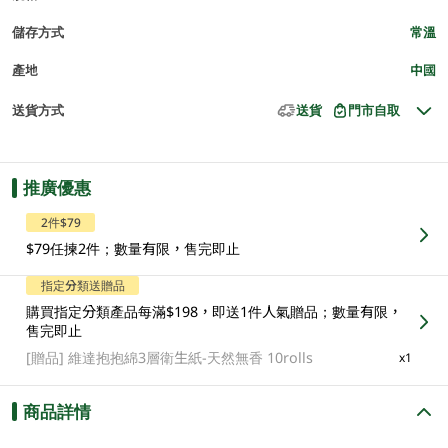
儲存方式
常溫
產地
中國
送貨方式
送貨
門市自取
推廣優惠
2件$79
$79任揀2件；數量有限，售完即止
指定分類送贈品
購買指定分類產品每滿$198，即送1件人氣贈品；數量有限，
售完即止
[贈品]
維達抱抱綿3層衛生紙-天然無香 10rolls
x1
商品詳情