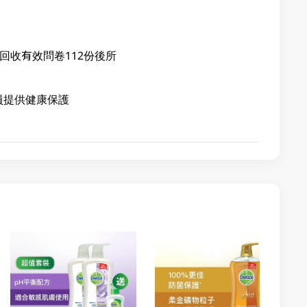
並回收有效問卷112份後所
員提供健康保護