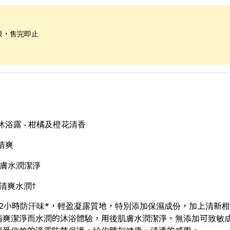
限，售完即止
濕沐浴露 - 柑橘及橙花清香
清爽
肌膚水潤潔淨
間清爽水潤†
12小時防汗味*，輕盈凝露質地，特別添加保濕成份，加上清新
爽潔淨而水潤的沐浴體驗，用後肌膚水潤潔淨。無添加可致敏成份P