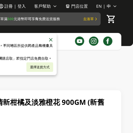
註冊 | 登入
客戶幫助
門店位置
EN | 中
訂單滿
500
元港幣即可享有免費送貨服務
去湊單
，不同地區所提供的產品有機會具
「網購店取」於指定門店免費自取。
選擇送貨方式
清新柑橘及淡雅橙花 900GM (新舊