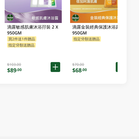
滴露敏感肌膚沐浴孖裝 2 X
滴露金裝經典保護沐浴露
950GM
950GM
買2件送1件贈品
指定分類送贈品
指定分類送贈品
$103.00
$70.00
$89
$68
.00
.00