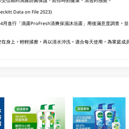
深受信賴的滴露防菌保護，給你時刻健康、清透的感覺。
t Data on File 2023)
24年4月進行「滴露ProFresh清爽保濕沐浴露」用後滿意度調查，
塗在身上，輕輕揉擦，再以清水沖洗。適合每天使用，為家庭成