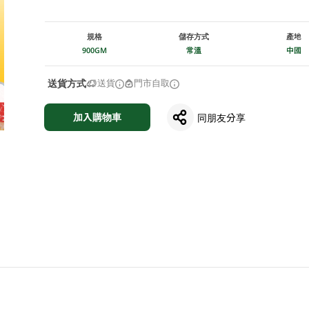
規格
儲存方式
產地
900GM
常溫
中國
送貨方式
送貨
門市自取
加入購物車
同朋友分享