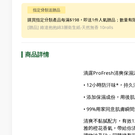
指定分類送贈品
購買指定分類產品每滿$198，即送1件人氣贈品；數量有
[贈品]
維達抱抱綿3層衛生紙-天然無香 10rolls
商品詳情
滴露ProFresh清爽保
• 12小時防汗味*，持久
• 添加保濕成份，用後
• 99%用家同意肌膚瞬
清爽不黏膩配方，有效
雅的橙花香氣，帶給你清