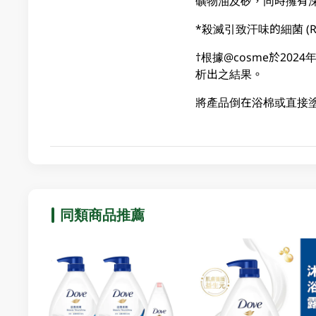
礦物油及矽，同時擁有
*殺滅引致汗味的細菌 (Reckit
†根據@cosme於20
析出之結果。
將產品倒在浴棉或直接
同類商品推薦