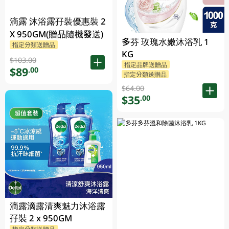
滴露 沐浴露孖裝優惠裝 2
X 950GM(贈品隨機發送)
多芬 玫瑰水嫩沐浴乳 1
指定分類送贈品
KG
$103.00
指定品牌送贈品
$89
.00
指定分類送贈品
$64.00
$35
.00
滴露滴露清爽魅力沐浴露
孖裝 2 x 950GM