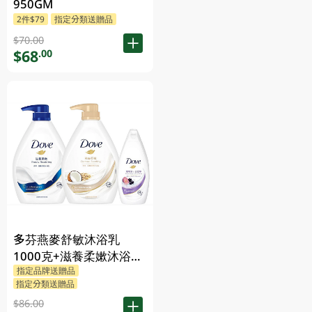
950GM
2件$79
指定分類送贈品
$70.00
$68
.00
多芬燕麥舒敏沐浴乳
1000克+滋養柔嫰沐浴乳
指定品牌送贈品
1000克+Dove沐浴乳200
指定分類送贈品
克 (隨機發送) 1PK
$86.00