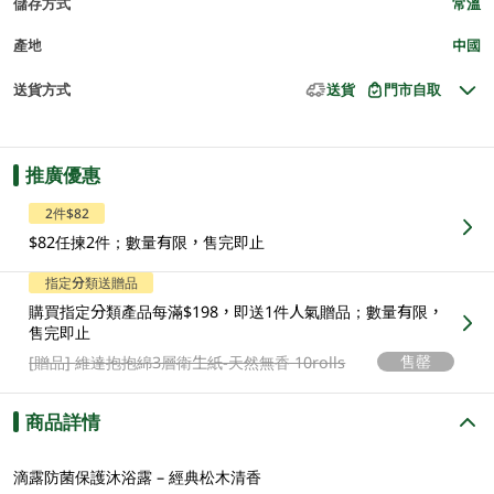
儲存方式
常溫
產地
中國
送貨方式
送貨
門市自取
推廣優惠
2件$82
$82任揀2件；數量有限，售完即止
指定分類送贈品
購買指定分類產品每滿$198，即送1件人氣贈品；數量有限，
售完即止
售罄
[贈品]
維達抱抱綿3層衛生紙-天然無香 10rolls
商品詳情
滴露防菌保護沐浴露 – 經典松木清香