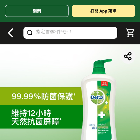
關閉
打開 App 落單
V
alid Until 30 June 2026