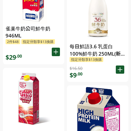
雀巢牛奶公司鮮牛奶
946ML
2件$48
指定分類享$13換購
每日鮮語3.6 乳蛋白
100%鮮牛奶 250ML(新
$29
.00
指定分類享$13換購
舊包裝隨機發貨)
$16.50
$9
.00