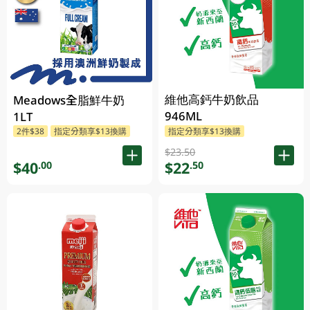
維他高鈣牛奶飲品
Meadows全脂鮮牛奶
946ML
1LT
2件$38
指定分類享$13換購
指定分類享$13換購
$23.50
$40
$22
.00
.50