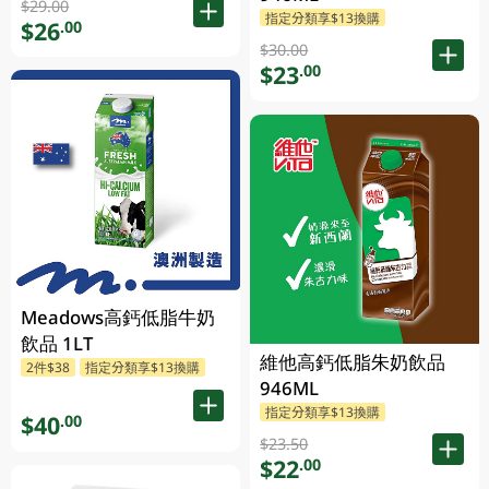
$29.00
指定分類享$13換購
$26
.00
$30.00
$23
.00
Meadows高鈣低脂牛奶
飲品 1LT
維他高鈣低脂朱奶飲品
2件$38
指定分類享$13換購
946ML
指定分類享$13換購
$40
.00
$23.50
$22
.00