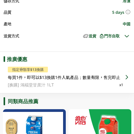
儲存方式
冷凍
5 days
品質
產地
中國
送貨方式
送貨
門市自取
推廣優惠
指定分類享$13換購
每買1件，即可以$13換購1件人氣產品；數量有限，售完即止
[换購]
鴻褔堂甘蔗汁 1LT
x1
同類商品推薦