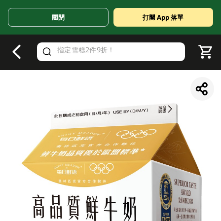
關閉
打開 App 落單
V
alid Until 30 June 2026