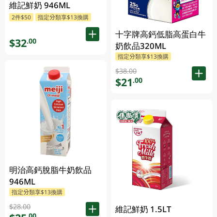
維記鮮奶 946ML
2件$50
指定分類享$13換購
十字牌高鈣低脂高蛋白牛
$32
.00
奶飲品320ML
指定分類享$13換購
$38.00
$21
.00
明治高鈣脫脂牛奶飲品
946ML
指定分類享$13換購
$28.00
維記鮮奶 1.5LT
.00