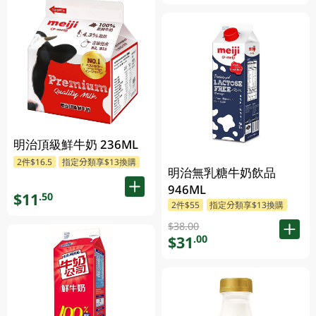
明治頂級鮮牛奶 236ML
2件$16.5
指定分類享$13換購
明治無乳糖牛奶飲品
946ML
$11
.50
2件$55
指定分類享$13換購
$38.00
$31
.00