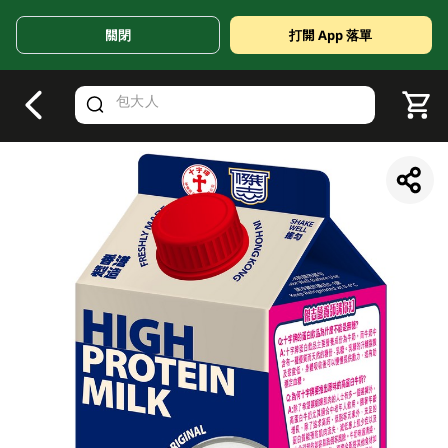
關閉
打開 App 落單
V
alid Until 30 June 2026