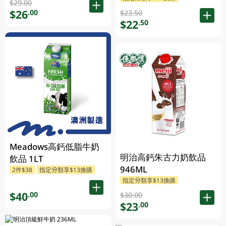
$29.00
$26
.00
$23.50
$22
.50
Meadows高鈣低脂牛奶
明治高鈣朱古力奶飲品
飲品 1LT
946ML
2件$38
指定分類享$13換購
指定分類享$13換購
$40
.00
$30.00
$23
.00