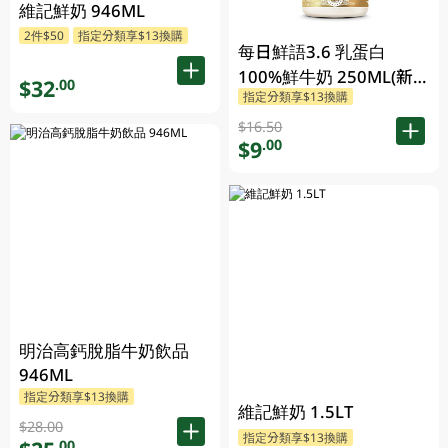
維記鮮奶 946ML
2件$50
指定分類享$13換購
每日鮮語3.6 乳蛋白
100%鮮牛奶 250ML(新
$32
.00
指定分類享$13換購
舊包裝隨機發貨)
$16.50
$9
.00
明治高鈣脫脂牛奶飲品
946ML
指定分類享$13換購
維記鮮奶 1.5LT
$28.00
指定分類享$13換購
.00