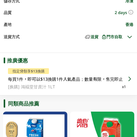
儲存方式
冷凍
2 days
品質
產地
香港
送貨方式
送貨
門市自取
推廣優惠
指定分類享$13換購
每買1件，即可以$13換購1件人氣產品；數量有限，售完即止
[换購]
鴻褔堂甘蔗汁 1LT
x1
同類商品推薦