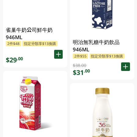
雀巢牛奶公司鮮牛奶
946ML
明治無乳糖牛奶飲品
2件$48
指定分類享$13換購
946ML
2件$55
指定分類享$13換購
$29
.00
$38.00
$31
.00