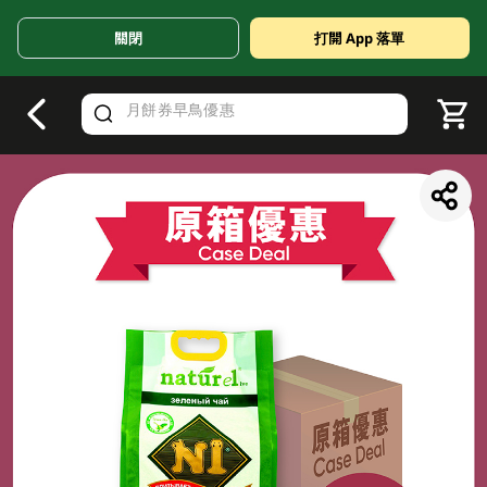
關閉
打開 App 落單
V
alid Until 30 June 2026