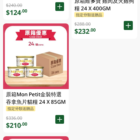
原箱維多寶 雞肉及火雞狗
$240.00
糧 24 X 400GM
$124
.00
指定分類送贈品
$288.00
$232
.00
原箱Mon Petit金裝特選
吞拿魚片貓糧 24 X 85GM
指定分類送贈品
$336.00
$210
.00