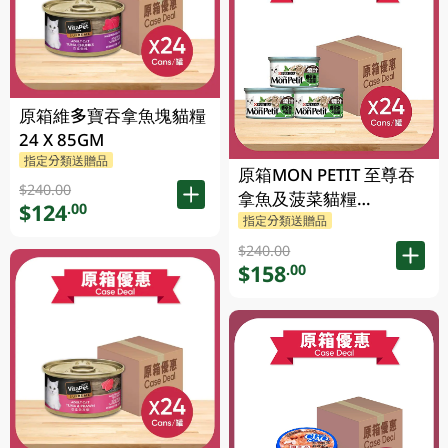
原箱維多寶吞拿魚塊貓糧
24 X 85GM
指定分類送贈品
原箱MON PETIT 至尊吞
$240.00
拿魚及菠菜貓糧
$124
.00
24X85GM
指定分類送贈品
$240.00
$158
.00