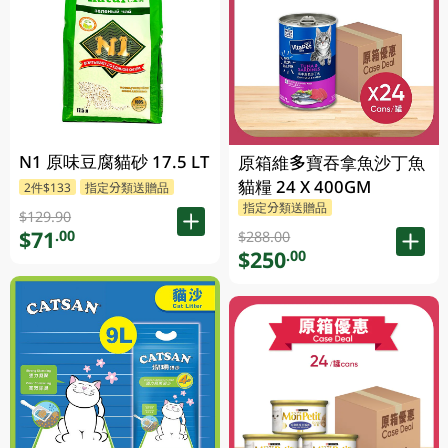
N1 原味豆腐貓砂 17.5 LT
原箱維多寶吞拿魚沙丁魚
貓糧 24 X 400GM
2件$133
指定分類送贈品
指定分類送贈品
$129.90
$71
.00
$288.00
$250
.00