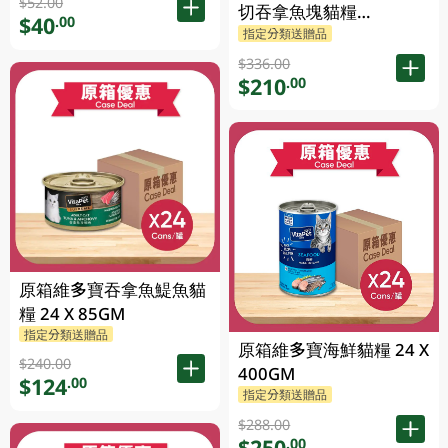
$52.00
切吞拿魚塊貓糧
$40
.00
24X85GM
指定分類送贈品
$336.00
$210
.00
原箱維多寶吞拿魚鯷魚貓
糧 24 X 85GM
指定分類送贈品
原箱維多寶海鮮貓糧 24 X
$240.00
400GM
$124
.00
指定分類送贈品
$288.00
$250
.00