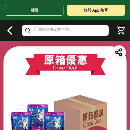
關閉
打開 App 落單
V
alid Until 30 June 2026