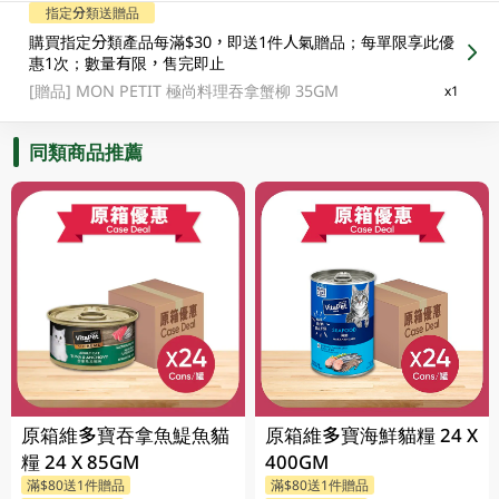
指定分類送贈品
購買指定分類產品每滿$30，即送1件人氣贈品；每單限享此優
惠1次；數量有限，售完即止
[贈品]
MON PETIT 極尚料理吞拿蟹柳 35GM
x1
同類商品推薦
原箱維多寶吞拿魚鯷魚貓
原箱維多寶海鮮貓糧 24 X
糧 24 X 85GM
400GM
滿$80送1件贈品
滿$80送1件贈品