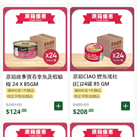
原箱CIAO 鰹魚瑤柱
原箱維多寶吞拿魚及蝦貓
(紅)24罐 85 GM
糧 24 X 85GM
滿$80送1件贈品
滿$80送1件贈品
指定分類送贈品
指定分類送贈品
$240.00
$480.00
$124
$208
.00
.00