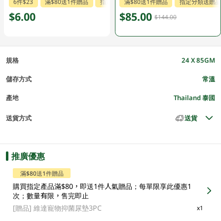
6件$23
滿$80送1件贈品
指定分類送贈品
滿$80送1件贈品
指定分類送贈品
$6.00
$85.00
$144.00
規格
24 X 85GM
儲存方式
常溫
產地
Thailand 泰國
送貨方式
送貨
推廣優惠
滿$80送1件贈品
購買指定產品滿$80，即送1件人氣贈品；每單限享此優惠1
次；數量有限，售完即止
[贈品]
維達寵物抑菌尿墊3PC
x1