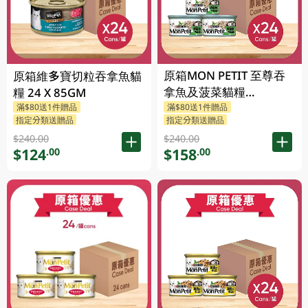
原箱MON PETIT 至尊吞
原箱維多寶切粒吞拿魚貓
拿魚及菠菜貓糧
糧 24 X 85GM
24X85GM
滿$80送1件贈品
滿$80送1件贈品
指定分類送贈品
指定分類送贈品
$240.00
$240.00
$124
$158
.00
.00