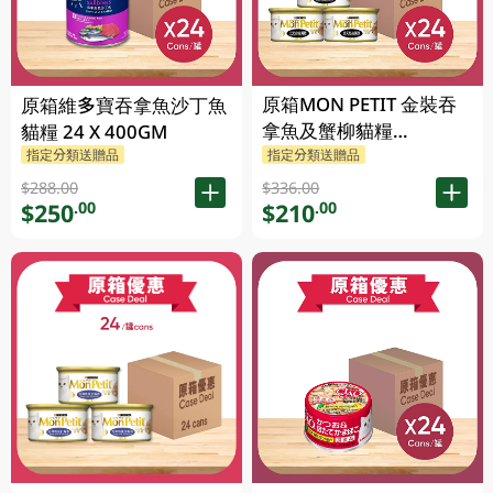
原箱MON PETIT 金裝吞
原箱維多寶吞拿魚沙丁魚
拿魚及蟹柳貓糧
貓糧 24 X 400GM
24X85GM
指定分類送贈品
指定分類送贈品
$288.00
$336.00
$250
$210
.00
.00