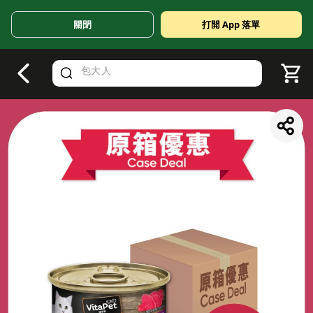
關閉
打開 App 落單
V
alid Until 30 June 2026