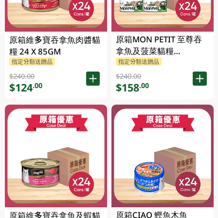
原箱MON PETIT 至尊吞
原箱維多寶吞拿魚肉醬貓
拿魚及菠菜貓糧
糧 24 X 85GM
24X85GM
指定分類送贈品
指定分類送贈品
$240.00
$240.00
$124
$158
.00
.00
原箱CIAO 鰹魚木魚
原箱維多寶吞拿魚及蝦貓