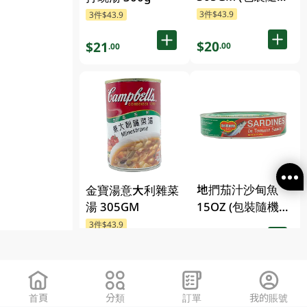
發放)
3件$43.9
3件$43.9
$20
$21
.00
.00
地捫茄汁沙甸魚
金寶湯意大利雜菜
湯 305GM
15OZ (包裝隨機發
放)
3件$43.9
$42.80
$31
.00
$21
.00
首頁
分類
訂單
我的賬號