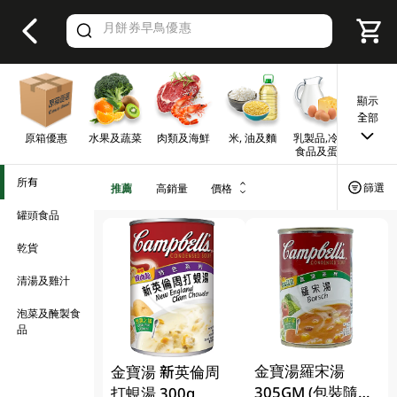
V
alid Until 30 June 2026
顯示
全部
原箱優惠
水果及蔬菜
肉類及海鮮
米, 油及麵
乳製品,冷凍
早餐及
食品及蛋類
所有
篩選
推薦
高銷量
價格
罐頭食品
乾貨
清湯及雞汁
泡菜及醃製食
品
金寶湯羅宋湯
金寶湯 新英倫周
305GM (包裝隨機
打蜆湯 300g