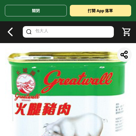
關閉
打開 App 落單
V
alid Until 30 June 2026