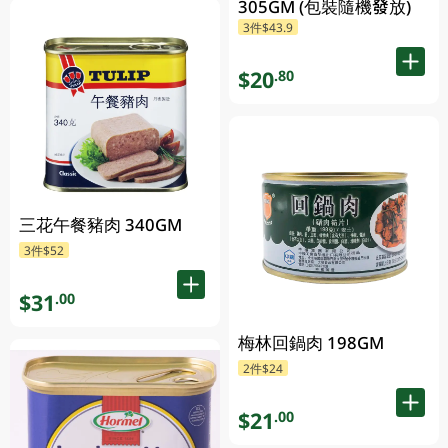
305GM (包裝隨機發放)
3件$43.9
$20
.80
三花午餐豬肉 340GM
3件$52
$31
.00
梅林回鍋肉 198GM
2件$24
$21
.00