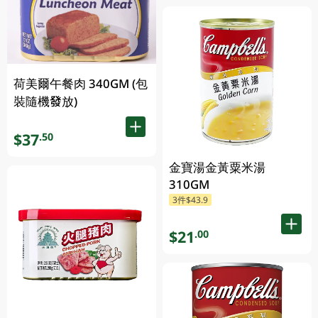
荷美爾午餐肉 340GM (包
裝隨機發放)
$37
.50
金寶湯金黃粟米湯
310GM
3件$43.9
$21
.00