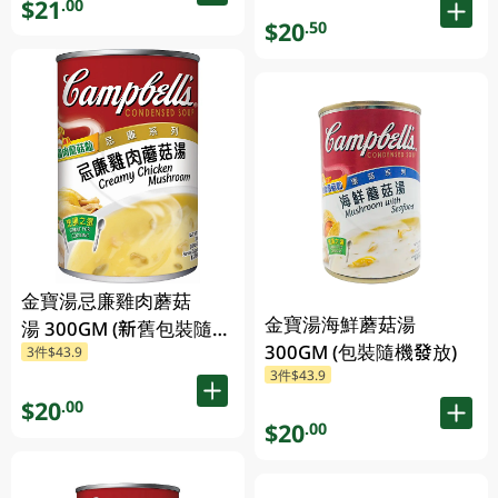
$21
.00
$20
.50
金寶湯忌廉雞肉蘑菇
金寶湯海鮮蘑菇湯
湯 300GM (新舊包裝隨機
300GM (包裝隨機發放)
3件$43.9
發貨) (包裝隨機發放)
3件$43.9
$20
.00
$20
.00