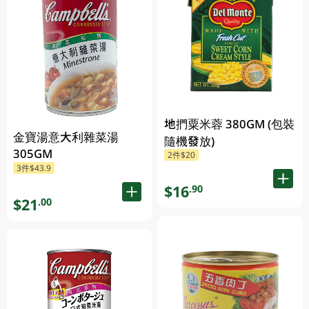
地捫粟米蓉 380GM (包裝
金寶湯意大利雜菜湯
隨機發放)
305GM
2件$20
3件$43.9
$16
.90
$21
.00