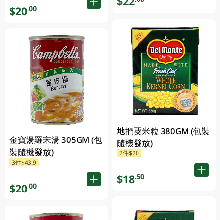
$22
$20
.00
地捫粟米粒 380GM (包裝
金寶湯羅宋湯 305GM (包
隨機發放)
裝隨機發放)
2件$20
3件$43.9
$18
.50
$20
.00