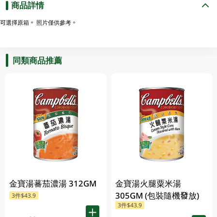
商品詳情
可選擇原箱。 照片僅供參考。
同類商品推薦
金寶湯蕃茄濃湯 312GM
金寶湯火腿粟米湯
305GM (包裝隨機發放)
3件$43.9
3件$43.9