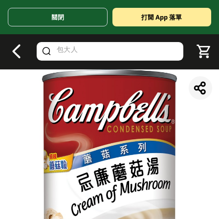
關閉
打開 App 落單
V
alid Until 30 June 2026