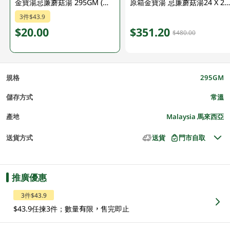
金寶湯忌廉蘑菇湯 295GM (新舊包裝隨機發貨) (包裝隨機發放)
原箱金寶湯 忌廉蘑菇湯24 X 295GM (新舊包裝隨機發貨
3件$43.9
$20.00
$351.20
$480.00
規格
295GM
儲存方式
常溫
產地
Malaysia 馬來西亞
送貨方式
送貨
門市自取
推廣優惠
3件$43.9
$43.9任揀3件；數量有限，售完即止