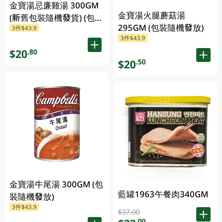
金寶湯忌廉雞湯 300GM
金寶湯火腿蘑菇湯
(新舊包裝隨機發貨) (包裝
295GM (包裝隨機發放)
3件$43.9
隨機發放)
3件$43.9
$20
.80
$20
.50
金寶湯牛尾湯 300GM (包
藍罐1963午餐肉340GM
裝隨機發放)
3件$43.9
$37.00
.00