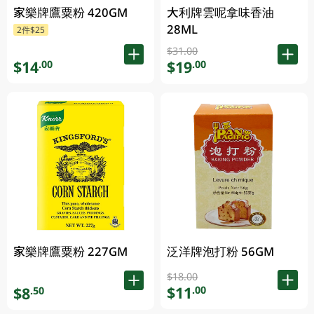
家樂牌鷹粟粉 420GM
大利牌雲呢拿味香油
28ML
2件$25
$31.00
$14
$19
.00
.00
泛洋牌泡打粉 56GM
家樂牌鷹粟粉 227GM
$18.00
$11
.00
$8
.50