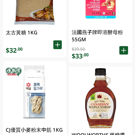
法國燕子牌即溶酵母粉
太古黃糖 1KG
55GM
$32
$39.50
.00
$33
.00
CJ優質小麥粉末中筋 1KG
WOOLWORTHS 楓糖漿