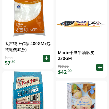
太古純正砂糖 400GM (包
裝隨機發放)
Marie千層牛油酥皮
$8.00
230GM
$7
.50
$50.90
$42
.00