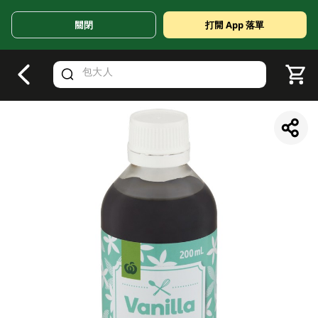
關閉
打開 App 落單
V
alid Until 30 June 2026