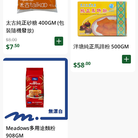
太古純正砂糖 400GM (包
裝隨機發放)
$8.00
$7
.50
泮塘純正馬蹄粉 500GM
$58
.00
Meadows多用途麵粉
908GM