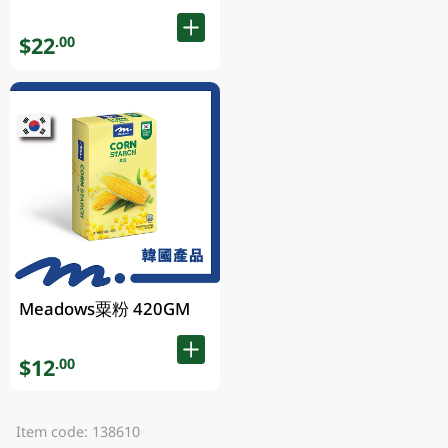
$22
.00
Meadows粟粉 420GM
$12
.00
Item code: 138610