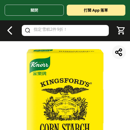
關閉
打開 App 落單
V
alid Until 30 June 2026