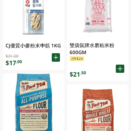
雙袋鼠牌水磨粘米粉
CJ優質小麥粉末中筋 1KG
600GM
$31.00
2件$24
$17
.00
$21
.50