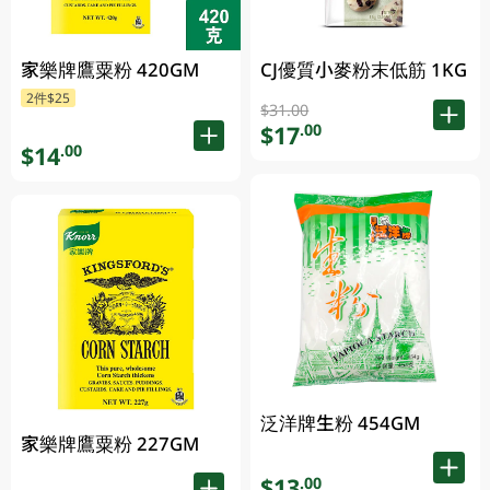
家樂牌鷹粟粉 420GM
CJ優質小麥粉末低筋 1KG
2件$25
$31.00
$17
.00
$14
.00
泛洋牌生粉 454GM
家樂牌鷹粟粉 227GM
$13
.00