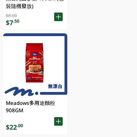
裝隨機發放)
$8.00
$7
.50
Meadows多用途麵粉
908GM
$22
.00