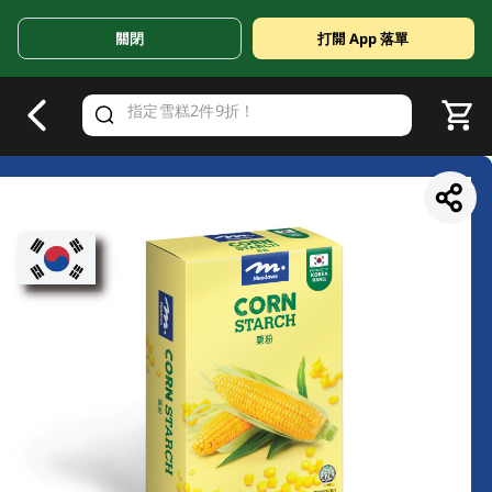
關閉
打開 App 落單
V
alid Until 30 June 2026