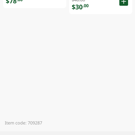
$78
$30
.00
Item code: 709287