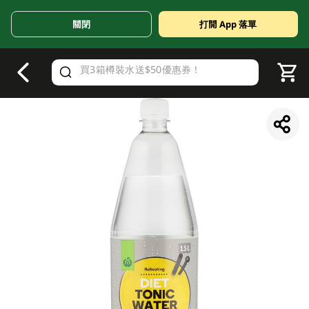
關閉
打開 App 落單
V
alid Until 30 June 2026