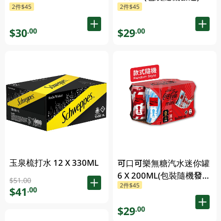
2件$45
2件$45
$30
$29
.00
.00
玉泉梳打水 12 X 330ML
可口可樂無糖汽水迷你罐
6 X 200ML(包裝隨機發
$51.00
2件$45
送)
$41
.00
$29
.00