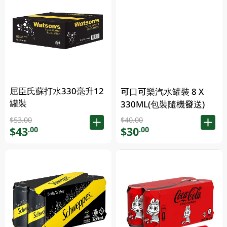
屈臣氏蘇打水330毫升12
可口可樂汽水罐裝 8 X
罐裝
330ML(包裝隨機發送)
$53.00
$40.00
$43
$30
.00
.00