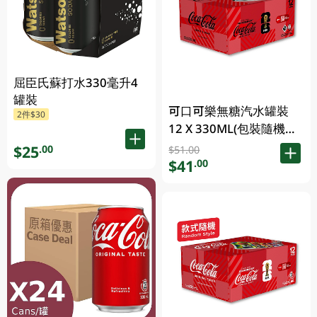
屈臣氏蘇打水330毫升4
罐裝
可口可樂無糖汽水罐裝
2件$30
12 X 330ML(包裝隨機發
送)
$25
.00
$51.00
$41
.00